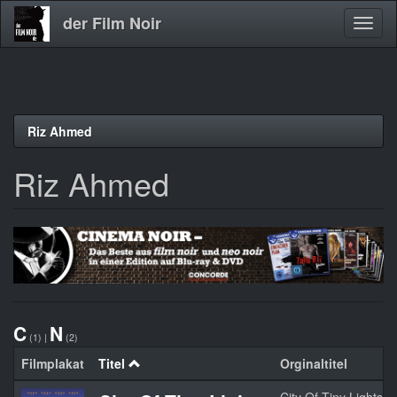
der Film Noir
Navig
aktivi
Direkt
Riz Ahmed
zum
Inhalt
Riz Ahmed
C
N
(1)
|
(2)
Filmplakat
Titel
Orginaltitel