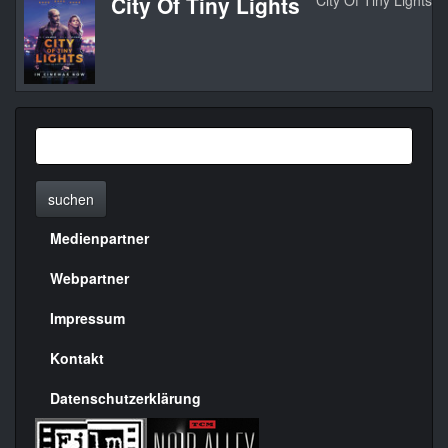
City Of Tiny Lights
City Of Tiny Lights
suchen
Medienpartner
Menülinks
rechte
Webpartner
Seite
Impressum
Kontakt
Datenschutzerklärung