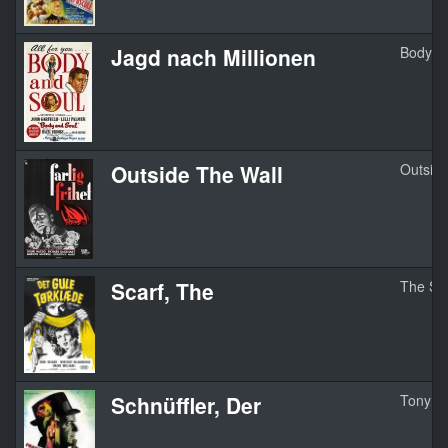
Jagd nach Millionen
Body A
Outside The Wall
Outside
Scarf, The
The Sc
Schnüffler, Der
Tony 