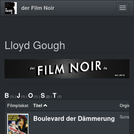
der Film Noir
Navig
aktivi
Lloyd Gough
Direkt
zum
Inhalt
B
J
O
S
T
(1)
|
(1)
|
(1)
|
(2)
|
(1)
Filmplakat
Titel
Orginal
Boulevard der Dämmerung
Sunset