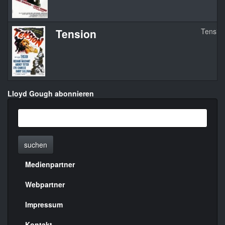
Tension
Tensio
Lloyd Gough abonnieren
suchen
Medienpartner
Menülinks
rechte
Webpartner
Seite
Impressum
Kontakt