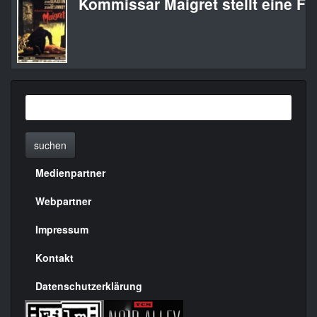
Kommissar Maigret stellt eine Fal
suchen
Medienpartner
Menülinks
rechte
Webpartner
Seite
Impressum
Kontakt
Datenschutzerklärung