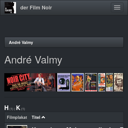
der Film Noir
Navig
aktivi
Direkt
André Valmy
zum
Inhalt
André Valmy
H
K
(1)
|
(1)
Filmplakat
Titel