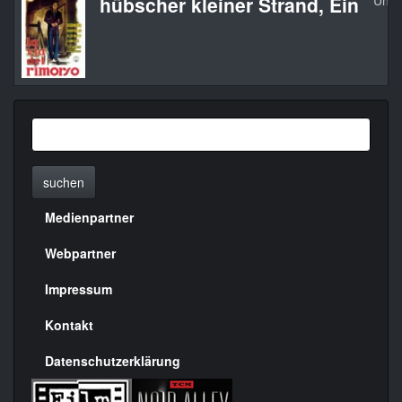
hübscher kleiner Strand, Ein
Une s
suchen
Medienpartner
Menülinks
rechte
Webpartner
Seite
Impressum
Kontakt
Datenschutzerklärung