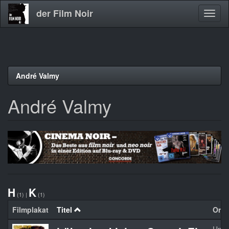
der Film Noir
Navig
aktivi
Direkt
André Valmy
zum
Inhalt
André Valmy
H
K
(1)
|
(1)
Filmplakat
Titel
Orgin