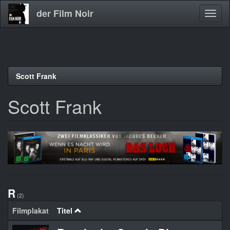
der Film Noir
Navig
aktivi
Direkt
Scott Frank
zum
Inhalt
Scott Frank
R
(2)
Filmplakat
Titel