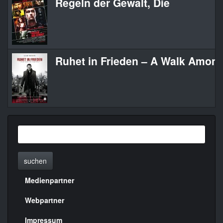
Regeln der Gewalt, Die
Ruhet in Frieden – A Walk Amon
suchen
Medienpartner
Menülinks
rechte
Webpartner
Seite
Impressum