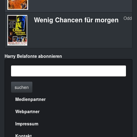
Wenig Chancen für morgen
Odds A
Harry Belafonte abonnieren
suchen
Medienpartner
Menülinks
rechte
Webpartner
Seite
Impressum
Kontakt