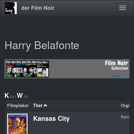
der Film Noir
Navig
aktivi
Harry Belafonte
Direkt
zum
Inhalt
K
W
(1)
|
(1)
Filmplakat
Titel
Orgina
Kansas City
Kansas