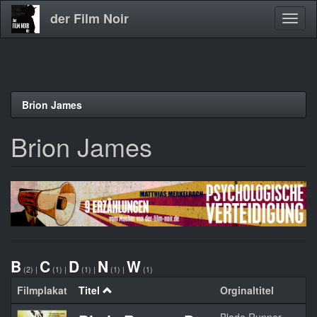
der Film Noir
Navig
aktivi
Direkt
Brion James
zum
Inhalt
Brion James
B
C
D
N
W
(2)
|
(1)
|
(1)
|
(1)
|
(1)
Filmplakat
Titel
Orginaltitel
J