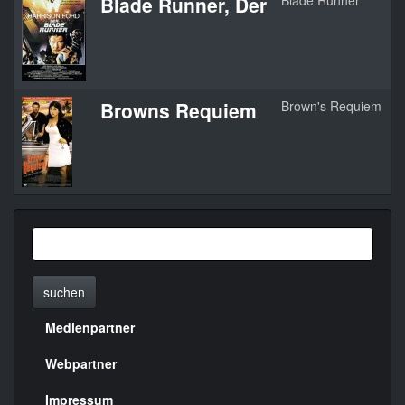
Blade Runner, Der
Blade Runner
1
Browns Requiem
Brown's Requiem
1
suchen
Medienpartner
Menülinks
rechte
Webpartner
Seite
Impressum