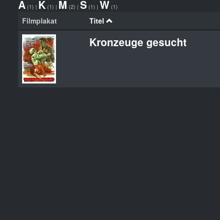
A
K
M
S
W
(1)
|
(1)
|
(2)
|
(1)
|
(1)
Filmplakat
Titel
Kronzeuge gesucht