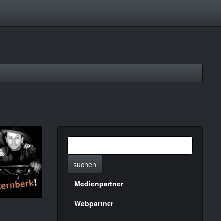
suchen
Medienpartner
Menülinks
rechte
Webpartner