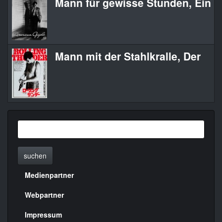
Mann für gewisse Stunden, Ein
Mann mit der Stahlkralle, Der
suchen
Medienpartner
Menülinks
rechte
Webpartner
Seite
Impressum