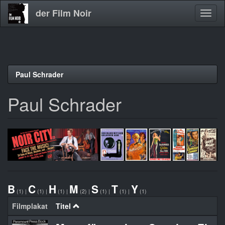
der Film Noir
Navig
aktivi
Direkt
Paul Schrader
zum
Inhalt
Paul Schrader
B
C
H
M
S
T
Y
(1)
|
(1)
|
(1)
|
(2)
|
(1)
|
(1)
|
(1)
Filmplakat
Titel