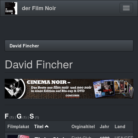
der Film Noir
Navig
aktivi
Direkt
David Fincher
zum
Inhalt
David Fincher
F
G
S
(1)
|
(1)
|
(1)
Filmplakat
Titel
Orginaltitel
Jahr
Land