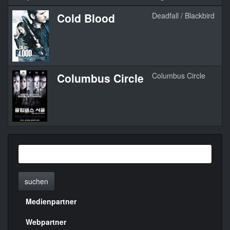
Cold Blood
Deadfall / Blackbird
2
Columbus Circle
Columbus Circle
2
suchen
Medienpartner
Menülinks
rechte
Webpartner