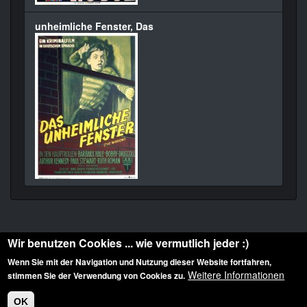
unheimliche Fenster, Das
Wir benutzen Cookies ... wie vermutlich jeder :)
Wenn Sie mit der Navigation und Nutzung dieser Website fortfahren,
Weitere Informationen
stimmen Sie der Verwendung von Cookies zu.
Diese Website ist urheberrechtlich geschützt: © 2010-2026 der Film Noir de. Alle
Rechte vorbehalten.
OK