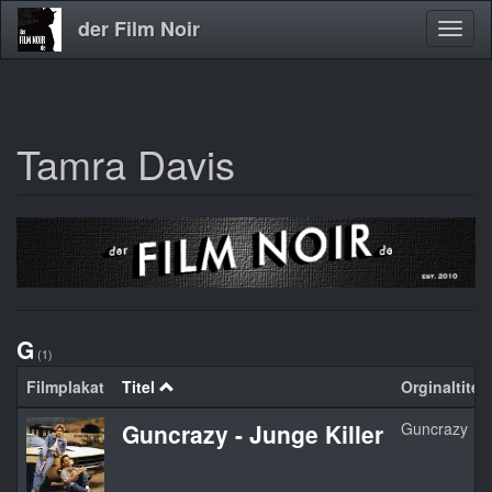
der Film Noir
Navig
aktivi
Tamra Davis
Direkt
zum
Inhalt
G
(1)
Filmplakat
Titel
Orginaltitel
Guncrazy - Junge Killer
Guncrazy