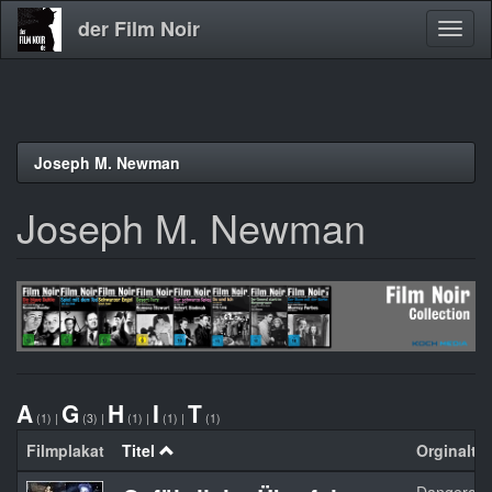
der Film Noir
Navig
aktivi
Direkt
Joseph M. Newman
zum
Inhalt
Joseph M. Newman
A
G
H
I
T
(1)
|
(3)
|
(1)
|
(1)
|
(1)
Filmplakat
Titel
Orginaltit