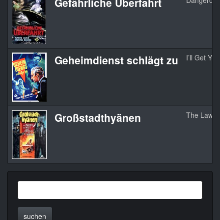
Gefährliche Überfahrt
Dangerous
Geheimdienst schlägt zu
I’ll Get Yo
Großstadthyänen
The Lawbr
suchen