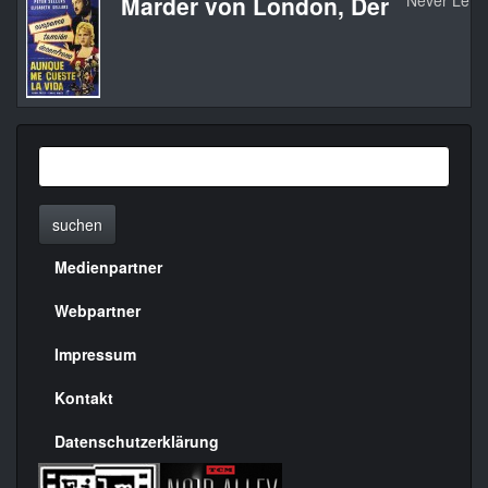
Marder von London, Der
Never Let 
suchen
Medienpartner
Menülinks
rechte
Webpartner
Seite
Impressum
Kontakt
Datenschutzerklärung