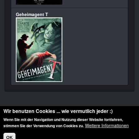
Geheimagent T
Wir benutzen Cookies ... wie vermutlich jeder :)
Wenn Sie mit der Navigation und Nutzung dieser Website fortfahren,
Weitere Informationen
stimmen Sie der Verwendung von Cookies zu.
Diese Website ist urheberrechtlich geschützt: © 2010-2026 der Film Noir de. Alle
Rechte vorbehalten.
OK