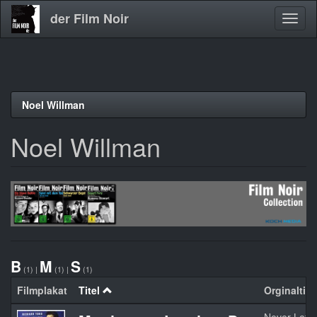
der Film Noir
Navig
aktivi
Direkt
Noel Willman
zum
Inhalt
Noel Willman
B
M
S
(1)
|
(1)
|
(1)
Filmplakat
Titel
Orginaltite