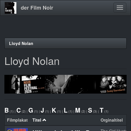
der Film Noir
Navig
aktivi
Direkt
Lloyd Nolan
zum
Inhalt
Lloyd Nolan
B
C
G
J
K
L
M
S
T
(1)
|
(2)
|
(1)
|
(1)
|
(1)
|
(1)
|
(2)
|
(3)
|
(1)
Filmplakat
Titel
Orginaltitel