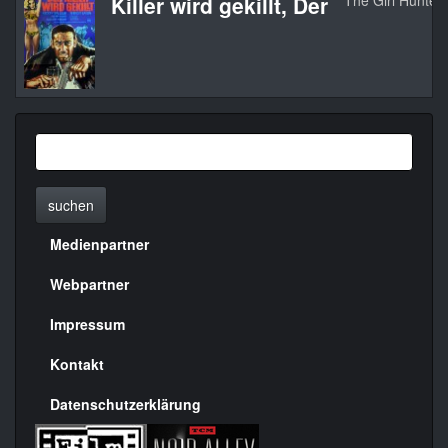
Killer wird gekillt, Der
The Girl Hunter
suchen
Medienpartner
Menülinks
rechte
Webpartner
Seite
Impressum
Kontakt
Datenschutzerklärung