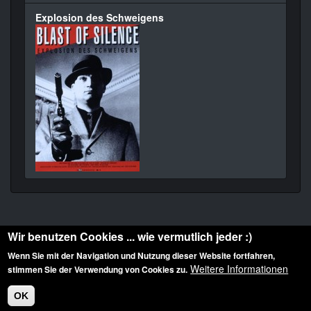
Explosion des Schweigens
Wir benutzen Cookies ... wie vermutlich jeder :)
Wenn Sie mit der Navigation und Nutzung dieser Website fortfahren,
Weitere Informationen
stimmen Sie der Verwendung von Cookies zu.
Diese Website ist urheberrechtlich geschützt: © 2010-2026 der Film Noir de. Alle
Rechte vorbehalten.
OK