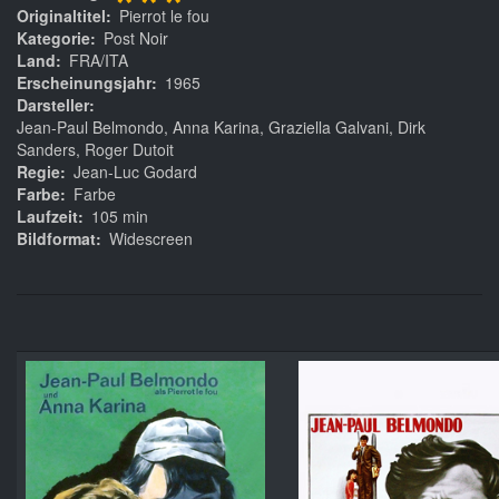
***
Originaltitel
Pierrot le fou
Kategorie
Post Noir
Land
FRA/ITA
Erscheinungsjahr
1965
Darsteller
Jean-Paul Belmondo, Anna Karina, Graziella Galvani, Dirk
Sanders, Roger Dutoit
Regie
Jean-Luc Godard
Farbe
Farbe
Laufzeit
105 min
Bildformat
Widescreen