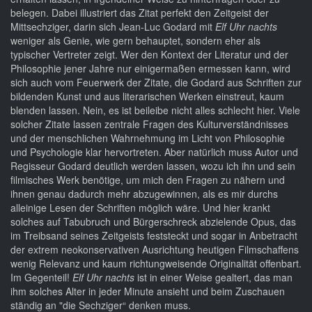
belegen. Dabei illustriert das Zitat perfekt den Zeitgeist der
Mittsechziger, darin sich Jean-Luc Godard mit
Elf Uhr nachts
weniger als Genie, wie gern behauptet, sondern eher als
typischer Vertreter zeigt. Wer den Kontext der Literatur und der
Philosophie jener Jahre nur einigermaßen ermessen kann, wird
sich auch vom Feuerwerk der Zitate, die Godard aus Schriften zur
bildenden Kunst und aus literarischen Werken einstreut, kaum
blenden lassen. Nein, es ist beileibe nicht alles schlecht hier. Viele
solcher Zitate lassen zentrale Fragen des Kulturverständnisses
und der menschlichen Wahrnehmung im Licht von Philosophie
und Psychologie klar hervortreten. Aber natürlich muss Autor und
Regisseur Godard deutlich werden lassen, wozu ich ihn und sein
filmisches Werk benötige, um mich den Fragen zu nähern und
ihnen genau dadurch mehr abzugewinnen, als es mir durchs
alleinige Lesen der Schriften möglich wäre. Und hier krankt
solches auf Tabubruch und Bürgerschreck abzielende Opus, das
im Treibsand seines Zeitgeists feststeckt und sogar in Anbetracht
der extrem neokonservativen Ausrichtung heutigen Filmschaffens
wenig Relevanz und kaum richtungweisende Originalität offenbart.
Im Gegenteil!
Elf Uhr nachts
ist in einer Weise gealtert, das man
ihm solches Alter in jeder Minute ansieht und beim Zuschauen
ständig an "die Sechziger“ denken muss.