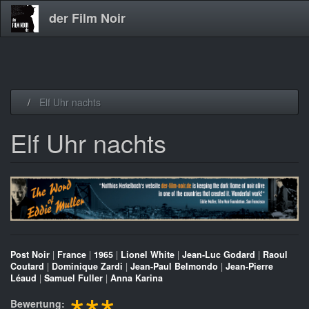
der Film Noir
Direkt
Elf Uhr nachts
zum
Inhalt
Elf Uhr nachts
Post Noir
|
France
|
1965
|
Lionel White
|
Jean-Luc Godard
|
Raoul
Coutard
|
Dominique Zardi
|
Jean-Paul Belmondo
|
Jean-Pierre
Léaud
|
Samuel Fuller
|
Anna Karina
Bewertung