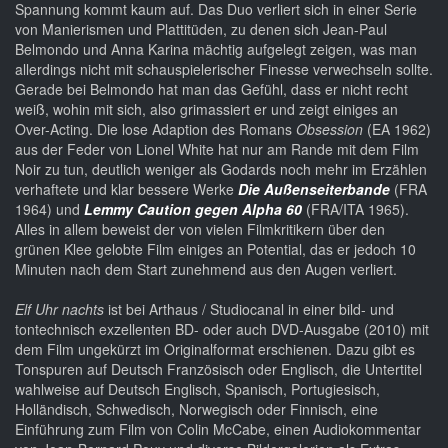
Spannung kommt kaum auf. Das Duo verliert sich in einer Serie
von Manierismen und Plattitüden, zu denen sich Jean-Paul
Belmondo und Anna Karina mächtig aufgelegt zeigen, was man
allerdings nicht mit schauspielerischer Finesse verwechseln sollte.
Gerade bei Belmondo hat man das Gefühl, dass er nicht recht
weiß, wohin mit sich, also grimassiert er und zeigt einiges an
Over-Acting. Die lose Adaption des Romans
Obsession
(EA 1962)
aus der Feder von Lionel White hat nur am Rande mit dem Film
Noir zu tun, deutlich weniger als Godards noch mehr im Erzählen
verhaftete und klar bessere Werke
Die Außenseiterbande
(FRA
1964) und
Lemmy Caution gegen Alpha 60
(FRA/ITA 1965).
Alles in allem beweist der von vielen Filmkritikern über den
grünen Klee gelobte Film einiges an Potential, das er jedoch 10
Minuten nach dem Start zunehmend aus den Augen verliert.
Elf Uhr nachts
ist bei Arthaus / Studiocanal in einer bild- und
tontechnisch exzellenten BD- oder auch DVD-Ausgabe (2010) mit
dem Film ungekürzt im Originalformat erschienen. Dazu gibt es
Tonspuren auf Deutsch Französisch oder Englisch, die Untertitel
wahlweise auf Deutsch Englisch, Spanisch, Portugiesisch,
Holländisch, Schwedisch, Norwegisch oder Finnisch, eine
Einführung zum Film von Colin McCabe, einen Audiokommentar