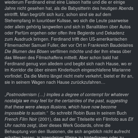
wiederum Ferdinand einst eine Liaison hatte und die er einige
Jahre nicht gesehen hat, als die Babysitterin des heutigen Abends
eintrifft. Man begrüßt sich kurz, schon sind sie auf dem
Stehempfang in luxuriöser Kulisse, wo sich die Leute paarweise
oder allein gehörig langweilen und sich in Banalitäten über Autos
oder Parfüm ergehen oder offen ihre Begierde und Dekadenz
zum Ausdruck bringen. Ferdinand trifft den US-amerikanischen
Filmemacher Samuel Fuller, der vor Ort in Frankreich Baudelaires
Die Blumen des Bösen
verfilmen möchte und der ihm etwas über
das Wesen des Filmschaffens mitteilt. Aber schon bald hat
Ferdinand genug von alledem und begibt sich nach Hause, wo er
im Korridor die über einem Kinderbuch eingeschlafene Marianne
vorfindet. Da die Metro längst nicht mehr verkehrt, bietet er ihr an,
sie in seinem Wagen nach Hause zurückzufahren…
„
Postmodernism (…) implies a degree of contempt for whatever
nostalgia we may feel for the certainties of the past, suggesting
that these were always illusions, which have now become
impossible to sustain.”
So schreibt Robin Buss in seinem Buch
French Film Noir
(2001), das auf der Titelseite ein Filmfoto aus
Elf
Uhr nachts
zeigt, über dieses Werk Godards, ohne die
Behauptung von den Illusionen, die sich angeblich nicht aufrecht
erhalten lassen, in irgendeiner Weise zu hinterfragen oder zu