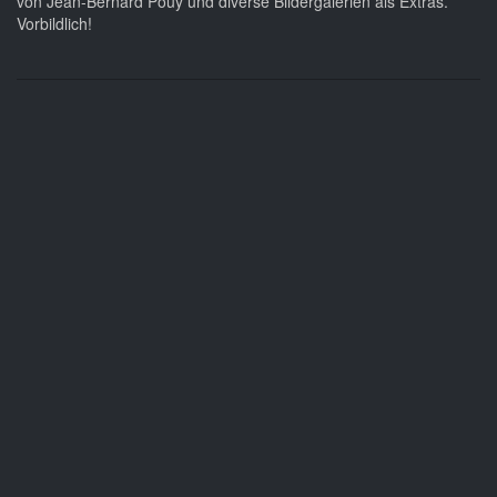
von Jean-Bernard Pouy und diverse Bildergalerien als Extras.
Vorbildlich!