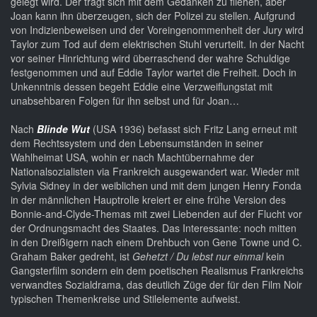
gelegt wird. Der trägt sich mit dem Gedanken zu fliehen, aber
Joan kann ihn überzeugen, sich der Polizei zu stellen. Aufgrund
von Indizienbeweisen und der Voreingenommenheit der Jury wird
Taylor zum Tod auf dem elektrischen Stuhl verurteilt. In der Nacht
vor seiner Hinrichtung wird überraschend der wahre Schuldige
festgenommen und auf Eddie Taylor wartet die Freiheit. Doch in
Unkenntnis dessen begeht Eddie eine Verzweiflungstat mit
unabsehbaren Folgen für ihn selbst und für Joan…
Nach
Blinde Wut
(USA 1936) befasst sich Fritz Lang erneut mit
dem Rechtssystem und den Lebensumständen in seiner
Wahlheimat USA, wohin er nach Machtübernahme der
Nationalsozialisten via Frankreich ausgewandert war. Wieder mit
Sylvia Sidney in der weiblichen und mit dem jungen Henry Fonda
in der männlichen Hauptrolle kreiert er eine frühe Version des
Bonnie-and-Clyde-Themas mit zwei Liebenden auf der Flucht vor
der Ordnungsmacht des Staates. Das Interessante: noch mitten
in den Dreißigern nach einem Drehbuch von Gene Towne und C.
Graham Baker gedreht, ist
Gehetzt / Du lebst nur einmal
kein
Gangsterfilm sondern ein dem poetischen Realismus Frankreichs
verwandtes Sozialdrama, das deutlich Züge der für den Film Noir
typischen Themenkreise und Stilelemente aufweist.