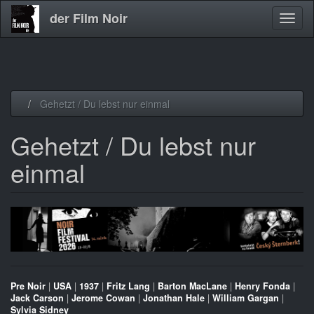
der Film Noir
Navig
aktivi
Direkt
Gehetzt / Du lebst nur einmal
zum
Inhalt
Gehetzt / Du lebst nur
einmal
Pre Noir
|
USA
|
1937
|
Fritz Lang
|
Barton MacLane
|
Henry Fonda
|
Jack Carson
|
Jerome Cowan
|
Jonathan Hale
|
William Gargan
|
Sylvia Sidney