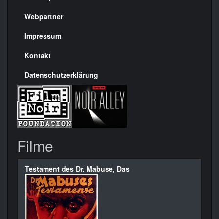
Menülinks
rechte
Webpartner
Seite
Impressum
Kontakt
Datenschutzerklärung
Filme
Testament des Dr. Mabuse, Das