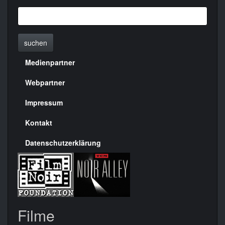
suchen
Medienpartner
Menülinks
rechte
Webpartner
Seite
Impressum
Kontakt
Datenschutzerklärung
Filme