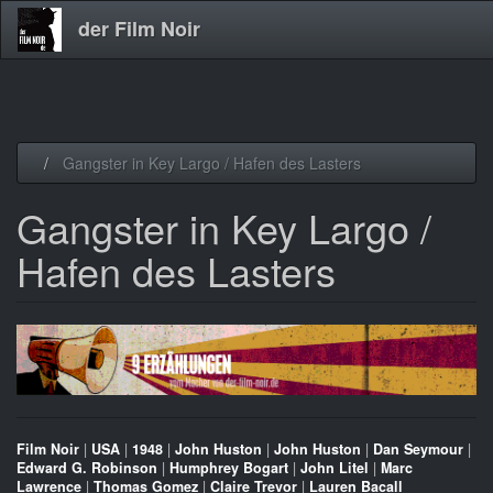
der Film Noir
Direkt
Gangster in Key Largo / Hafen des Lasters
zum
Inhalt
Gangster in Key Largo /
Hafen des Lasters
Film Noir
|
USA
|
1948
|
John Huston
|
John Huston
|
Dan Seymour
|
Edward G. Robinson
|
Humphrey Bogart
|
John Litel
|
Marc
Lawrence
|
Thomas Gomez
|
Claire Trevor
|
Lauren Bacall