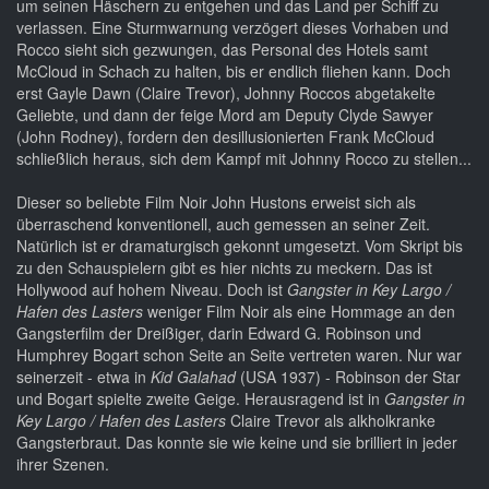
um seinen Häschern zu entgehen und das Land per Schiff zu
verlassen. Eine Sturmwarnung verzögert dieses Vorhaben und
Rocco sieht sich gezwungen, das Personal des Hotels samt
McCloud in Schach zu halten, bis er endlich fliehen kann. Doch
erst Gayle Dawn (Claire Trevor), Johnny Roccos abgetakelte
Geliebte, und dann der feige Mord am Deputy Clyde Sawyer
(John Rodney), fordern den desillusionierten Frank McCloud
schließlich heraus, sich dem Kampf mit Johnny Rocco zu stellen...
Dieser so beliebte Film Noir John Hustons erweist sich als
überraschend konventionell, auch gemessen an seiner Zeit.
Natürlich ist er dramaturgisch gekonnt umgesetzt. Vom Skript bis
zu den Schauspielern gibt es hier nichts zu meckern. Das ist
Hollywood auf hohem Niveau. Doch ist
Gangster in Key Largo /
Hafen des Lasters
weniger Film Noir als eine Hommage an den
Gangsterfilm der Dreißiger, darin Edward G. Robinson und
Humphrey Bogart schon Seite an Seite vertreten waren. Nur war
seinerzeit - etwa in
Kid Galahad
(USA 1937) - Robinson der Star
und Bogart spielte zweite Geige. Herausragend ist in
Gangster in
Key Largo / Hafen des Lasters
Claire Trevor als alkholkranke
Gangsterbraut. Das konnte sie wie keine und sie brilliert in jeder
ihrer Szenen.