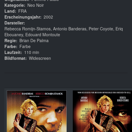
Kategorie
Neo Noir
Land
FRA
Erscheinungsjahr
2002
Darsteller
Rebecca Romijn-Stamos, Antonio Banderas, Peter Coyote, Eriq
Ebouaney, Edouard Montoute
Regie
Brian De Palma
Farbe
Farbe
Laufzeit
110 min
Bildformat
Widescreen