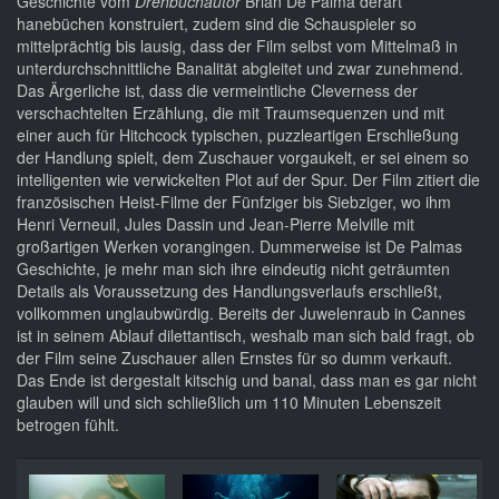
Geschichte vom
Drehbuchautor
Brian De Palma derart
hanebüchen konstruiert, zudem sind die Schauspieler so
mittelprächtig bis lausig, dass der Film selbst vom Mittelmaß in
unterdurchschnittliche Banalität abgleitet und zwar zunehmend.
Das Ärgerliche ist, dass die vermeintliche Cleverness der
verschachtelten Erzählung, die mit Traumsequenzen und mit
einer auch für Hitchcock typischen, puzzleartigen Erschließung
der Handlung spielt, dem Zuschauer vorgaukelt, er sei einem so
intelligenten wie verwickelten Plot auf der Spur. Der Film zitiert die
französischen Heist-Filme der Fünfziger bis Siebziger, wo ihm
Henri Verneuil, Jules Dassin und Jean-Pierre Melville mit
großartigen Werken vorangingen. Dummerweise ist De Palmas
Geschichte, je mehr man sich ihre eindeutig nicht geträumten
Details als Voraussetzung des Handlungsverlaufs erschließt,
vollkommen unglaubwürdig. Bereits der Juwelenraub in Cannes
ist in seinem Ablauf dilettantisch, weshalb man sich bald fragt, ob
der Film seine Zuschauer allen Ernstes für so dumm verkauft.
Das Ende ist dergestalt kitschig und banal, dass man es gar nicht
glauben will und sich schließlich um 110 Minuten Lebenszeit
betrogen fühlt.