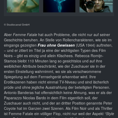
© Studiocanal GmbH
Aber
Femme Fatale
hat auch Probleme, die nicht nur auf seiner
Geschichte beruhen. An Stelle von Rollencharakteren, wie sie im
eingangs gezeigten
Frau ohne Gewissen
(USA 1944) auftreten,
– und er zitiert im Titel ja eine der wichtigsten Typen des Film
Noirs – gibt es einzig und allein Klischees. Rebecca Romijn-
Stamos bleibt 110 Minuten lang so gesichtslos und auf ihre
weiblichen Attribute beschränkt, wie der Zuschauer sie in der
ersten Einstellung wahrnimmt, wo sie als verschwommene
Spiegelung auf dem Fernsehgerät erkennbar wird. Ihre
Erotikszenen haben nicht einmal TV-Niveau und sind lächerlich
prüde und ohne jegliche Ausstrahlung der beteiligten Personen.
Antonio Banderas hat offensichtlich keine Ahnung, was er als der
Paparazzo Nicolas Bardo in dem Film eigentlich soll, der
Zuschauer auch nicht, und der an dritter Position genannte Peter
Coyote hat im Ganzen zwei Szenen. Als Film Noir und als Thriller
ist Femme Fatale ein völliger Flop, nicht nur weil der Aspekt
“Style