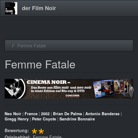
der Film Noir
Direkt
Femme Fatale
zum
Inhalt
Femme Fatale
Neo Noir
|
France
|
2002
|
Brian De Palma
|
Antonio Banderas
|
Gregg Henry
|
Peter Coyote
|
Sandrine Bonnaire
**
Bewertung
Originaltitel
Femme Fatale