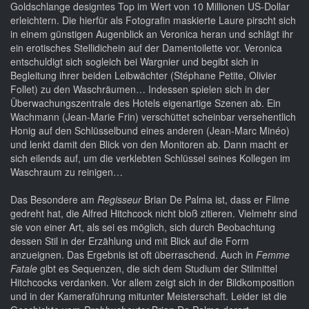
Goldschlange designtes Top im Wert von 10 Millionen US-Dollar
erleichtern. Die hierfür als Fotografin maskierte Laure pirscht sich
in einem günstigen Augenblick an Veronica heran und schlägt ihr
ein erotisches Stellidichein auf der Damentoilette vor. Veronica
entschuldigt sich sogleich bei Wargnier und begibt sich in
Begleitung ihrer beiden Leibwächter (Stéphane Petite, Olivier
Follet) zu den Waschräumen… Indessen spielen sich in der
Überwachungszentrale des Hotels eigenartige Szenen ab. Ein
Wachmann (Jean-Marie Frin) verschüttet scheinbar versehentlich
Honig auf den Schlüsselbund eines anderen (Jean-Marc Minéo)
und lenkt damit den Blick von den Monitoren ab. Dann macht er
sich eilends auf, um die verklebten Schlüssel seines Kollegen im
Waschraum zu reinigen…
Das Besondere am
Regisseur
Brian De Palma ist, dass er Filme
gedreht hat, die Alfred Hitchcock nicht bloß zitieren. Vielmehr sind
sie von einer Art, als sei es möglich, sich durch Beobachtung
dessen Stil in der Erzählung und mit Blick auf die Form
anzueignen. Das Ergebnis ist oft überraschend. Auch in
Femme
Fatale
gibt es Sequenzen, die sich dem Studium der Stilmittel
Hitchcocks verdanken. Vor allem zeigt sich in der Bildkomposition
und in der Kameraführung mitunter Meisterschaft. Leider ist die