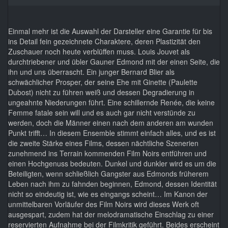
Einmal mehr ist die Auswahl der Darsteller eine Garantie für bis
ins Detail fein gezeichnete Charaktere, deren Plastizität den
Zuschauer noch heute verblüffen muss. Louis Jouvet als
durchtriebener und übler Gauner Edmond mit der einen Seite, die
ihn und uns überrascht. Ein junger Bernard Blier als
schwächlicher Prosper, der seine Ehe mit Ginette (Paulette
Dubost) nicht zu führen weiß und dessen Degradierung in
ungeahnte Niederungen führt. Eine schillernde Renée, die keine
Femme fatale sein will und es auch gar nicht verstünde zu
werden, doch die Männer einen nach dem anderen am wunden
Punkt trifft… In diesem Ensemble stimmt einfach alles, und es ist
die zweite Stärke eines Films, dessen nächtliche Szenerien
zunehmend ins Terrain kommenden Film Noirs entführen und
einen Hochgenuss bedeuten. Dunkel und dunkler wird es um die
Beteiligten, wenn schließlich Gangster aus Edmonds früherem
Leben nach ihm zu fahnden beginnen, Edmond, dessen Identität
nicht so eindeutig ist, wie es eingangs scheint… Im Kanon der
unmittelbaren Vorläufer des Film Noirs wird dieses Werk oft
ausgespart, zudem hat der melodramatische Einschlag zu einer
reservierten Aufnahme bei der Filmkritik geführt. Beides erscheint