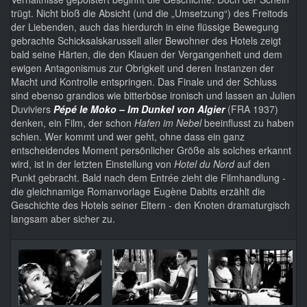
trügt. Nicht bloß die Absicht (und die „Umsetzung“) des Freitods
der Liebenden, auch das hierdurch in eine flüssige Bewegung
gebrachte Schicksalskarussell aller Bewohner des Hotels zeigt
bald seine Härten, die den Klauen der Vergangenheit und dem
ewigen Antagonismus zur Obrigkeit und deren Instanzen der
Macht und Kontrolle entspringen. Das Finale und der Schluss
sind ebenso grandios wie bitterböse ironisch und lassen an Julien
Duviviers
Pépé le Moko – Im Dunkel von Algier
(FRA 1937)
denken, ein Film, der schon
Hafen im Nebel
beeinflusst zu haben
schien. Wer kommt und wer geht, ohne dass ein ganz
entscheidendes Moment persönlicher Größe als solches erkannt
wird, ist in der letzten Einstellung von
Hotel du Nord
auf den
Punkt gebracht. Bald nach dem Entrée zieht die Filmhandlung -
die gleichnamige Romanvorlage Eugène Dabits erzählt die
Geschichte des Hotels seiner Eltern - den Knoten dramaturgisch
langsam aber sicher zu.