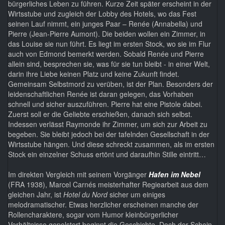
bürgerliches Leben zu führen. Kurze Zeit später erscheint in der
Wirtsstube und zugleich der Lobby des Hotels, wo das Fest
seinen Lauf nimmt, ein junges Paar – Renée (Annabella) und
Pierre (Jean-Pierre Aumont). Die beiden wollen ein Zimmer, in
das Louise sie nun führt. Es liegt im ersten Stock, wo sie im Flur
auch von Edmond bemerkt werden. Sobald Renée und Pierre
allein sind, besprechen sie, was für sie tun bleibt - in einer Welt,
darin ihre Liebe keinen Platz und keine Zukunft findet.
Gemeinsam Selbstmord zu verüben, ist der Plan. Besonders der
leidenschaftlichen Renée ist daran gelegen, das Vorhaben
schnell und sicher auszuführen. Pierre hat eine Pistole dabei.
Zuerst soll er die Geliebte erschießen, danach sich selbst.
Indessen verlässt Raymonde ihr Zimmer, um sich zur Arbeit zu
begeben. Sie bleibt jedoch bei der tafelnden Gesellschaft in der
Wirtsstube hängen. Und diese schreckt zusammen, als im ersten
Stock ein einzelner Schuss ertönt und daraufhin Stille eintritt…
Im direkten Vergleich mit seinem Vorgänger
Hafen im Nebel
(FRA 1938), Marcel Carnés meisterhafter Regiearbeit aus dem
gleichen Jahr, ist
Hotel du Nord
sicher um einiges
melodramatischer. Etwas herzlicher erscheinen manche der
Rollencharaktere, sogar vom Humor kleinbürgerlicher
Verhältnisse gepolstert beginnt die Geschichte. Doch der Schein