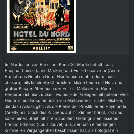
Im Nordosten von Paris, am Kanal St. Martin betreibt das
Ehepaar Louise (Jane Marken) und Émile Lecouvreur (André
Brunot) das Hôtel du Nord. Hier hausen mehr oder minder
obskure, teils kriminelle Charaktere, kleine Leute mit Herz und
großer Klappe. Aber auch der Polizist Maltaverne (René
Bergeron) ist hier zu Gast, wo bei jeder Gelegenheit gefeiert wird.
Heute ist es die Kommunion von Maltavernes Tochter Michèle,
die dazu Anlass gibt. Als die Kleine der Prostituierten Raymonde
(Arletty) ein Stück des Kuchens auf ihr Zimmer bringt, löst das
sofort einen Streit mit ihrem aus dem Gefängnis entlassenen
Freund Edmond (Louis Jouvet) aus, der nach einer langen
kriminellen Vergangenheit beschlossen hat, als Fotograf ein