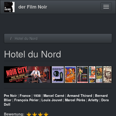
der Film Noir
Navig
aktivi
Direkt
Hotel du Nord
zum
Inhalt
Hotel du Nord
Pre Noir
|
France
|
1938
|
Marcel Carné
|
Armand Thirard
|
Bernard
Blier
|
François Périer
|
Louis Jouvet
|
Marcel Pérès
|
Arletty
|
Dora
Doll
Bewertung