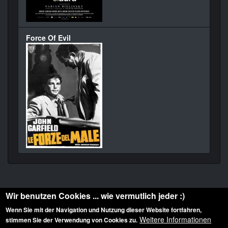
Force Of Evil
Wir benutzen Cookies ... wie vermutlich jeder :)
Wenn Sie mit der Navigation und Nutzung dieser Website fortfahren,
Weitere Informationen
stimmen Sie der Verwendung von Cookies zu.
Diese Website ist urheberrechtlich geschützt: © 2010-2026 der Film Noir de. Alle