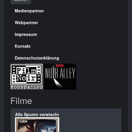
Medienpartner
Menülinks
rechte
Webpartner
Seite
Impressum
Kontakt
Datenschutzerklärung
Filme
Alle Spuren verwischt