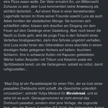
eine Pizza essen wolle. Der Vater ermahnt ihn, um Mitternacht
Zuhause zu sein, aber Luca kommentiert seine Anweisung als
sichtlich lächerlich… Auf einem Rave in einer leerstehenden
Lagerhalle tanzen im Kreis seiner Freunde sowohl Luca als auch
Adele inmitten der ekstatischen Menge. Sie kommen sich
schließlich näher, küssen sich draußen am Eingang vor dem
Feuer auf dem Gestänge einer Gasleitung. Aber noch bevor die
Nacht zu Ende geht, wird die junge Frau in den Schacht eines
Verließes hinabgeworfen, darin ihre Schreie ungehört verhallen.
Und Luca endet hinter den Gitterstäben eines ebenfalls in einem
dreckigen Keller gelegenen Kerkers auf kaltem, feuchtem
Schlamm. Ihre in schwarze Kutten mit Kapuzen gekleideten
Wärter halten Ampullen mit Tritium und Ketamin sowie ein
Spritzbesteck bereit, um die Gefangenen, sobald es nottut, damit
ruhigzustellen...
"Mad Dog ist ein Paradebeispiel für einen Film, der es trotz eines
passablen Drehbuchs nicht schafft, die Geschichte ordentlich
umzusetzen“
, schreibt Yuliya Mieland für
Moviebreak
, und so
sehe ich es auch. Genaugenommen ist nicht einmal das
Drehbuch passabel, sondern eher jene Vorlage, die zugrunde
liegt, also der Roman
Il confine
(EA 2019) des italienischen Autors