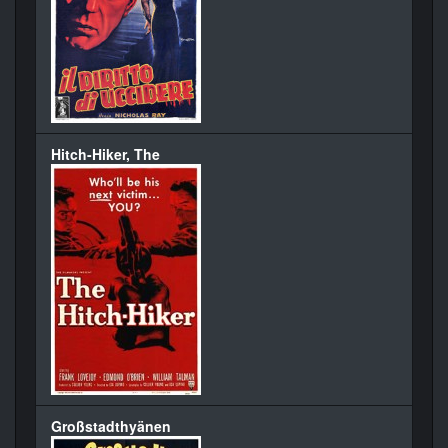
Hitch-Hiker, The
Großstadthyänen