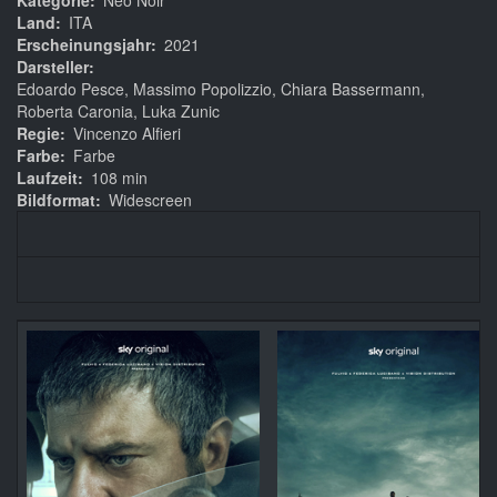
Kategorie
Neo Noir
Land
ITA
Erscheinungsjahr
2021
Darsteller
Edoardo Pesce, Massimo Popolizzio, Chiara Bassermann,
Roberta Caronia, Luka Zunic
Regie
Vincenzo Alfieri
Farbe
Farbe
Laufzeit
108 min
Bildformat
Widescreen