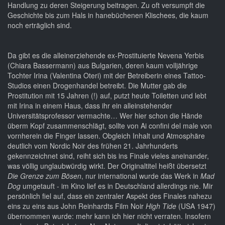
Handlung zu deren Steigerung beitragen. Zu oft versumpft die
Geschichte bis zum Hals in hanebüchenen Klischees, die kaum
noch erträglich sind.
Da gibt es die alleinerziehende ex-Prostituierte Nevena Yerbis
(Chiara Bassermann) aus Bulgarien, deren kaum volljährige
Tochter Irina (Valentina Oteri) mit der Betreiberin eines Tattoo-
Studios einen Drogenhandel betreibt. Die Mutter gab die
Prostitution mit 15 Jahren (!) auf, putzt heute Toiletten und lebt
mit Irina in einem Haus, dass ihr ein alleinstehender
Universitätsprofessor vermachte… Wer hier schon die Hände
überm Kopf zusammenschlägt, sollte von Ai confini del male von
vornherein die Finger lassen. Obgleich Inhalt und Atmosphäre
deutlich vom Nordic Noir des frühen 21. Jahrhunderts
gekennzeichnet sind, reiht sich bis ins Finale vieles aneinander,
was völlig unglaubwürdig wirkt. Der Originaltitel heißt übersetzt
Die Grenze zum Bösen
, nur international wurde das Werk in
Mad
Dog
umgetauft - im Kino lief es in Deutschland allerdings nie. Mir
persönlich fiel auf, dass ein zentraler Aspekt des Finales nahezu
eins zu eins aus John Reinhardts Film Noir
High Tide
(USA 1947)
übernommen wurde: mehr kann ich hier nicht verraten. Insofern