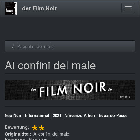
der Film Noir
Navig
aktivi
Direkt
Ai confini del male
zum
Inhalt
Ai confini del male
Neo Noir
|
International
|
2021
|
Vincenzo Alfieri
|
Edoardo Pesce
**
Bewertung
Originaltitel
Ai confini del male