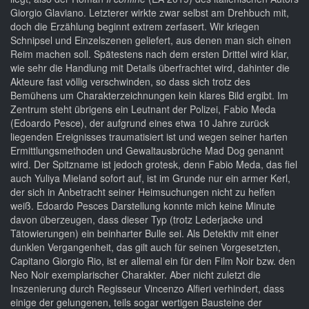
Giorgio Glaviano. Letzterer wirkte zwar selbst am Drehbuch mit,
doch die Erzählung beginnt extrem zerfasert. Wir kriegen
Schnipsel und Einzelszenen geliefert, aus denen man sich einen
Reim machen soll. Spätestens nach dem ersten Drittel wird klar,
wie sehr die Handlung mit Details überfrachtet wird, dahinter die
Akteure fast völlig verschwinden, so dass sich trotz des
Bemühens um Charakterzeichnungen kein klares Bild ergibt. Im
Zentrum steht übrigens ein Leutnant der Polizei, Fabio Meda
(Edoardo Pesce), der aufgrund eines etwa 10 Jahre zurück
liegenden Ereignisses traumatisiert ist und wegen seiner harten
Ermittlungsmethoden und Gewaltausbrüche Mad Dog genannt
wird. Der Spitzname ist jedoch grotesk, denn Fabio Meda, das fiel
auch Yuliya Mieland sofort auf, ist im Grunde nur ein armer Kerl,
der sich in Anbetracht seiner Heimsuchungen nicht zu helfen
weiß. Edoardo Pesces Darstellung konnte mich keine Minute
davon überzeugen, dass dieser Typ (trotz Lederjacke und
Tätowierungen) ein beinharter Bulle sei. Als Detektiv mit einer
dunklen Vergangenheit, das gilt auch für seinen Vorgesetzten,
Capitano Giorgio Rio, ist er allemal ein für den Film Noir bzw. den
Neo Noir exemplarischer Charakter. Aber nicht zuletzt die
Inszenierung durch Regisseur Vincenzo Alfieri verhindert, dass
einige der gelungenen, teils sogar wertigen Bausteine der