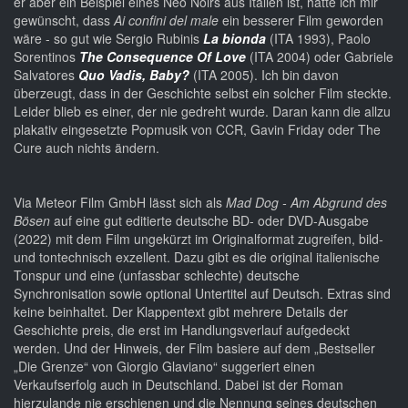
er aber ein Beispiel eines Neo Noirs aus Italien ist, hätte ich mir
gewünscht, dass
Ai confini del male
ein besserer Film geworden
wäre - so gut wie Sergio Rubinis
La bionda
(ITA 1993), Paolo
Sorentinos
The Consequence Of Love
(ITA 2004) oder Gabriele
Salvatores
Quo Vadis, Baby?
(ITA 2005). Ich bin davon
überzeugt, dass in der Geschichte selbst ein solcher Film steckte.
Leider blieb es einer, der nie gedreht wurde. Daran kann die allzu
plakativ eingesetzte Popmusik von CCR, Gavin Friday oder The
Cure auch nichts ändern.
Via Meteor Film GmbH lässt sich als
Mad Dog - Am Abgrund des
Bösen
auf eine gut editierte deutsche BD- oder DVD-Ausgabe
(2022) mit dem Film ungekürzt im Originalformat zugreifen, bild-
und tontechnisch exzellent. Dazu gibt es die original italienische
Tonspur und eine (unfassbar schlechte) deutsche
Synchronisation sowie optional Untertitel auf Deutsch. Extras sind
keine beinhaltet. Der Klappentext gibt mehrere Details der
Geschichte preis, die erst im Handlungsverlauf aufgedeckt
werden. Und der Hinweis, der Film basiere auf dem „Bestseller
„Die Grenze“ von Giorgio Glaviano“ suggeriert einen
Verkaufserfolg auch in Deutschland. Dabei ist der Roman
hierzulande nie erschienen und die Nennung seines deutschen