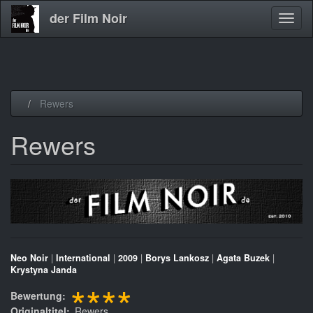
der Film Noir
Navig
aktivi
Direkt
Rewers
zum
Inhalt
Rewers
Neo Noir
|
International
|
2009
|
Borys Lankosz
|
Agata Buzek
|
Krystyna Janda
****
Bewertung
Originaltitel
Rewers