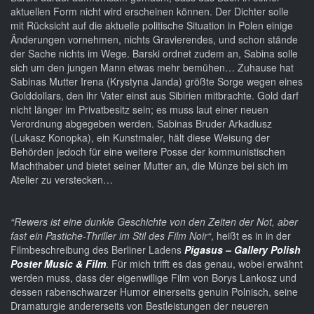
aktuellen Form nicht wird erscheinen können. Der Dichter solle
mit Rücksicht auf die aktuelle politische Situation in Polen einige
Änderungen vornehmen, nichts Gravierendes, und schon stände
der Sache nichts im Wege. Barski ordnet zudem an, Sabina solle
sich um den jungen Mann etwas mehr bemühen… Zuhause hat
Sabinas Mutter Irena (Krystyna Janda) größte Sorge wegen eines
Golddollars, den ihr Vater einst aus Sibirien mitbrachte. Gold darf
nicht länger im Privatbesitz sein; es muss laut einer neuen
Verordnung abgegeben werden. Sabinas Bruder Arkadiusz
(Lukasz Konopka), ein Kunstmaler, hält diese Weisung der
Behörden jedoch für eine weitere Posse der kommunistischen
Machthaber und bietet seiner Mutter an, die Münze bei sich im
Atelier zu verstecken…
“Rewers ist eine dunkle Geschichte von den Zeiten der Not, aber
fast ein Pastiche-Thriller im Stil des Film Noir“
, heißt es in in der
Filmbeschreibung des Berliner Ladens
Pigasus – Gallery Polish
Poster Music & Film
. Für mich trifft es das genau, wobei erwähnt
werden muss, dass der eigenwillige Film von Borys Lankosz und
dessen rabenschwarzer Humor einerseits genuin Polnisch, seine
Dramaturgie andererseits von Bestleistungen der neueren