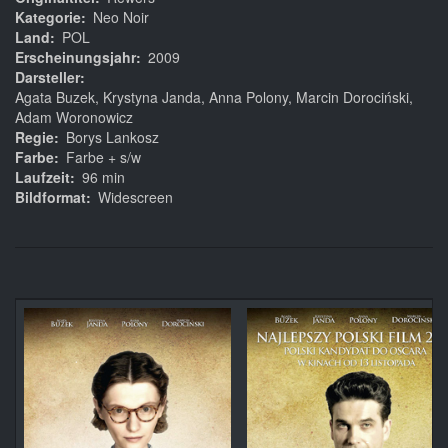
Kategorie
Neo Noir
Land
POL
Erscheinungsjahr
2009
Darsteller
Agata Buzek, Krystyna Janda, Anna Polony, Marcin Dorociński,
Adam Woronowicz
Regie
Borys Lankosz
Farbe
Farbe + s/w
Laufzeit
96 min
Bildformat
Widescreen