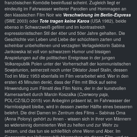
französischen Komödie beeinflusst scheint. Zugleich liegt er
eindeutig im Fahrwasser weiterer Parodien und Hommagen an
den klassischen Film Noir wie
Verschwörung im Berlin-Express
(SWE 2003) oder
Tote tragen keine Karos
(USA 1982), beide
ebenso in Schwarzweiß gefilmt und im kontrastreich
expressionistischen Stil der 40er und 50er Jahre gehalten. Die
Geschichte von Leben und Liebe der schüchtern zarten und
scheinbar unbeholfenen und verzagten Verlagslektorin Sabina
Jankowska ist voll von schwarzem Humor und bissigen
Anspielungen auf die politischen Ereignisse in der jungen
Volksrepublik Polen unter der Vorherrschaft der kommunistischen
Sowjetunion, seinerzeit noch unter Diktator Josef Stalin, dessen
Tod im März 1953 ebenfalls im Film verarbeitet wird. Wer in den
ersten 45 Minuten denkt, dass der Film mit Blick auf seine
Hinwendung zum Filmstil des Film Noirs, der in der kunstvollen
Kameraarbeit durch Marcin Koszalka (
Czerwony paja
,
POL/CZ/SLO 2015) von Anbeginn präsent ist, im Fahrwasser der
Harmlosigkeit bleibe, wird in dessen zweiter Hälfte eines besseren
belehrt. Die drei Damen im Zentrum des Films – Sabinas Oma
(Anna Polony) gehört zu ihnen - wissen sich in ihrer von Männern
so widersinnig dominierten Welt zu helfen und zur Wehr zu
setzen, und das tun sie schließlich ohne Wenn und Aber. Im