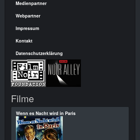
Medienpartner
Menülinks
rechte
Webpartner
Seite
Impressum
Kontakt
Datenschutzerklärung
Filme
Wenn es Nacht wird in Paris