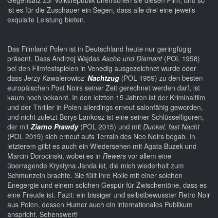
Gegensatz zur Volksrepublik bherrschen sie diesen Film, und so
ist es für die Zuschauer ein Segen, dass alle drei eine jeweils
exquisite Leistung bieten.
Das Filmland Polen ist in Deutschland heute nur geringfügig
präsent. Dass Andrzej Wajdas
Asche und Diamant
(POL 1958)
bei den Filmfestspielen in Venedig ausgezeichnet wurde oder
dass Jerzy Kawalerowicz‘
Nachtzug
(POL 1959) zu den besten
europäischen Post Noirs seiner Zeit gerechnet werden darf, ist
kaum noch bekannt. In den letzten 15 Jahren ist der Kriminalfilm
und der Thriller in Polen allerdings erneut salonfähig geworden,
und nicht zuletzt Borys Lankosz ist eine seiner Schlüsselfiguren,
der mit
Ziarno Prawdy
(POL 2015) und mit
Dunkel, fast Nacht
(POL 2019) sich erneut aufs Terrain des Neo Noirs begab. In
letzterem giibt es auch ein Wiedersehen mit Agata Buzek und
Marcin Dorocinski, wobei es in
Rewers
vor allem eine
überragende Krystyna Janda ist, die mich wiederholt zum
Schmunzeln brachte. Sie füllt ihre Rolle mit einer solchen
Enegergie und einem solchen Gespür für Zwischentöne, dass es
eine Freude ist. Fazit: ein bissiger und selbstbewusster Retro Noir
aus Polen, dessen Humor auch ein internationales Publikum
anspricht. Sehenswert!