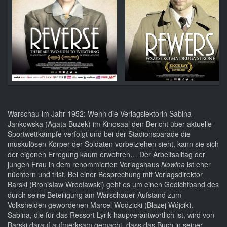
Warschau im Jahr 1952: Wenn die Verlagslektorin Sabina
Jankowska (Agata Buzek) im Kinosaal den Bericht über aktuelle
Sportwettkämpfe verfolgt und bei der Stadionsparade die
muskulösen Körper der Soldaten vorbeiziehen sieht, kann sie sich
der eigenen Erregung kaum erwehren… Der Arbeitsalltag der
jungen Frau in dem renommierten Verlagshaus
Nowina
ist eher
nüchtern und trist. Bei einer Besprechung mit Verlagsdirektor
Barski (Bronisław Wrocławski) geht es um einen Gedichtband des
durch seine Beteiligung am Warschauer Aufstand zum
Volkshelden gewordenen Marcel Wodzicki (Blazej Wójcik).
Sabina, die für das Ressort Lyrik haupverantwortlich ist, wird von
Barski darauf aufmerksam gemacht, dass das Buch in seiner