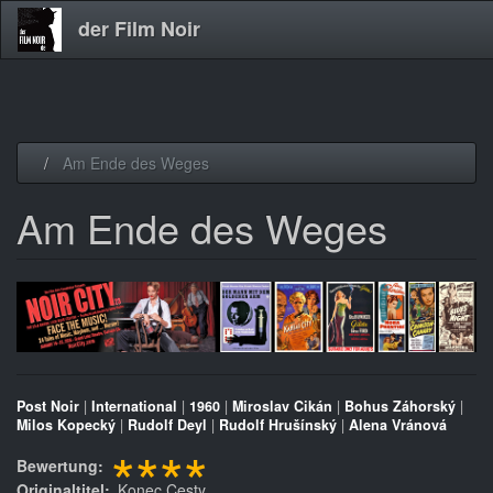
der Film Noir
Direkt
Am Ende des Weges
zum
Inhalt
Am Ende des Weges
Post Noir
|
International
|
1960
|
Miroslav Cikán
|
Bohus Záhorský
|
Milos Kopecký
|
Rudolf Deyl
|
Rudolf Hrušínský
|
Alena Vránová
****
Bewertung
Originaltitel
Konec Cesty