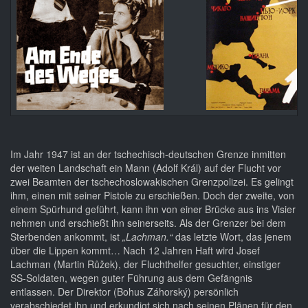
Im Jahr 1947 ist an der tschechisch-deutschen Grenze inmitten
der weiten Landschaft ein Mann (Adolf Král) auf der Flucht vor
zwei Beamten der tschechoslowakischen Grenzpolizei. Es gelingt
ihm, einen mit seiner Pistole zu erschießen. Doch der zweite, von
einem Spürhund geführt, kann ihn von einer Brücke aus ins Visier
nehmen und erschießt ihn seinerseits. Als der Grenzer bei dem
Sterbenden ankommt, ist
„Lachman.“
das letzte Wort, das jenem
über die Lippen kommt… Nach 12 Jahren Haft wird Josef
Lachman (Martin Růžek), der Fluchthelfer gesuchter, einstiger
SS-Soldaten, wegen guter Führung aus dem Gefängnis
entlassen. Der Direktor (Bohus Záhorský) persönlich
verabschiedet ihn und erkundigt sich nach seinen Plänen für den