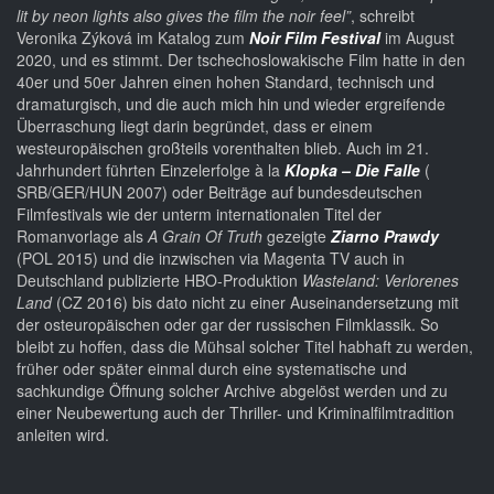
lit by neon lights also gives the film the noir feel”
, schreibt
Veronika Zýková im Katalog zum
Noir Film Festival
im August
2020, und es stimmt. Der tschechoslowakische Film hatte in den
40er und 50er Jahren einen hohen Standard, technisch und
dramaturgisch, und die auch mich hin und wieder ergreifende
Überraschung liegt darin begründet, dass er einem
westeuropäischen großteils vorenthalten blieb. Auch im 21.
Jahrhundert führten Einzelerfolge à la
Klopka – Die Falle
(
SRB/GER/HUN 2007) oder Beiträge auf bundesdeutschen
Filmfestivals wie der unterm internationalen Titel der
Romanvorlage als
A Grain Of Truth
gezeigte
Ziarno Prawdy
(POL 2015) und die inzwischen via Magenta TV auch in
Deutschland publizierte HBO-Produktion
Wasteland: Verlorenes
Land
(CZ 2016) bis dato nicht zu einer Auseinandersetzung mit
der osteuropäischen oder gar der russischen Filmklassik. So
bleibt zu hoffen, dass die Mühsal solcher Titel habhaft zu werden,
früher oder später einmal durch eine systematische und
sachkundige Öffnung solcher Archive abgelöst werden und zu
einer Neubewertung auch der Thriller- und Kriminalfilmtradition
anleiten wird.