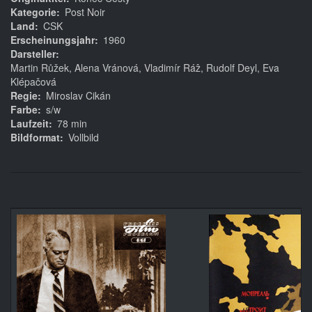
Kategorie
Post Noir
Land
CSK
Erscheinungsjahr
1960
Darsteller
Martin Růžek, Alena Vránová, Vladimír Ráẑ, Rudolf Deyl, Eva
Klépačová
Regie
Miroslav Cikán
Farbe
s/w
Laufzeit
78 min
Bildformat
Vollbild