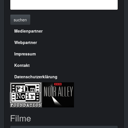
suchen
Medienpartner
Menülinks
rechte
Webpartner
Seite
Impressum
Kontakt
Datenschutzerklärung
Filme