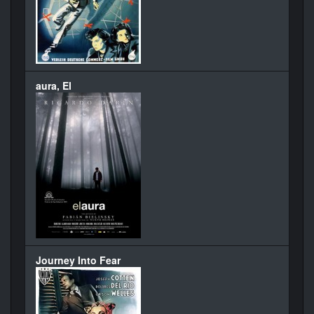
aura, El
Journey Into Fear