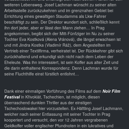
weiteren Lebensweg. Josef Lachman wünscht zu seiner alten
Arbeitsstelle zurückzukehren und im grenznahen Gebiet bei
Errichtung eines gewaltigen Staudamms als Lkw-Fahrer
beschäftigt zu sein. Der Direktor wundert sich, schließlich kennt
ihn dort jeder, aber er lässt den Mann ziehen… In Prag
angekommen, begibt sich der Mitt-Fünfziger im Nu zu seiner
Tochter Eva Kostková (Alena Vránová), die längst erwachsen ist
und mit Jindra Kostka (Vladimír Ráẑ), dem Angestellten im
Vertrieb einer Textilfirma, verheiratet ist. Der Rückkehrer gibt sich
zurückhaltend und erkundigt sich nicht nach dem Leben der
Eheleute. Was ihn interessiert, ist sein Koffer aus alter Zeit und
die darin enthaltene Korrespondenz. Denn Lachman wurde für
seine Fluchthilfe einst fürstlich entlohnt…
Dank einer einmaligen Vorführung des Films auf dem
Noir Film
Festival
in Křivoklát, Tschechien, ist möglich, diesen
überraschend dunklen Thriller aus der einstigen
Tschechoslowakei hier vorzustellen. Ex-Häftling Josef Lachmann,
welcher nach seiner Entlassung mit seiner Tochter in Prag
kooperiert und versucht, den vor 12 Jahren vergrabenen
Geldkoffer voller englischer Pfundnoten in ein lukratives und