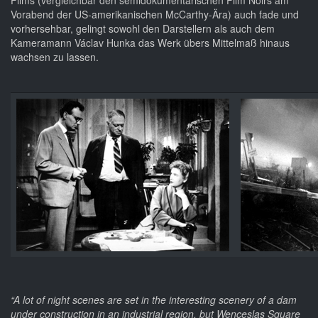
Films (vergleichbar den semidokumentarischen Film Noirs am
Vorabend der US-amerikanischen McCarthy-Ära) auch fade und
vorhersehbar, gelingt sowohl den Darstellern als auch dem
Kameramann Václav Hunka das Werk übers Mittelmaß hinaus
wachsen zu lassen.
“A lot of night scenes are set in the interesting scenery of a dam
under construction in an industrial region, but Wenceslas Square