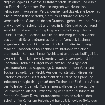
zugleich legales Gewerbe zu transferieren, ist durch und durch
ein Film-Noir-Charakter. Ebenso tragisch wie skrupellos,
heimgesucht von seiner Vergangenheit und das eigene Leben auf
eine einzige Karte setzend, führt uns Lachmann durch die
verschiedenen Stationen dieses Dramas – gehetzt von der Polizei
und von seiner Schuld, alt und neu. Er ist kühl und berechnend,
vorsichtig und aus Erfahrung klug, aber sein Kollege Rokos
(Rudolf Deyl), auf dessen Mithilfe bei der Bergung des Geldes
aus dem mit Sprengkörpern gesicherten Versteck Lachmann
angewiesen ist, droht ihm einen Strich durch die Rechnung zu
machen. Indessen seine Tochter Eva ihrerseits von einer
brennenden Sehnsucht nach Wohlstand und Luxus beflügelt ist,
die sie im Nu in kriminelle Energie umzumünzen weiß, ist ihr
Ehemann Jindra ein Bürger voller Zweifel und Angst, der
gleichermaßen das wagemutige Unternehmen von Vater und
Tochter zu gefährden droht. Aus der Konstellation dieser vier
unterschiedlichen Charaktere zieht der Film seine Spannung,
indessen er zugleich – gemäß den Zeichen der Zeit! – die Arbeit
der Polizeibehörden glorifizieren muss, die der Bande auf die
Spur kommen, als bei Einwechslung der ersten Pfundnote im
Prager
Kaufhaus Tuzex
herauskommt, dass es sich bei den
Scheinen im Koffer um Falschgeld handelt. Ist solche Seite des