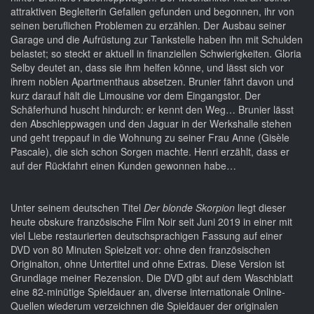
attraktiven Begleiterin Gefallen gefunden und begonnen, ihr von
seinen beruflichen Problemen zu erzählen. Der Ausbau seiner
Garage und die Aufrüstung zur Tankstelle haben ihn mit Schulden
belastet; so steckt er aktuell in finanziellen Schwierigkeiten. Gloria
Selby deutet an, dass sie ihm helfen könne, und lässt sich vor
ihrem noblen Apartmenthaus absetzen. Brunier fährt davon und
kurz darauf hält die Limousine vor dem Eingangstor. Der
Schäferhund huscht hindurch: er kennt den Weg… Brunier lässt
den Abschleppwagen und den Jaguar in der Werkshalle stehen
und geht treppauf in die Wohnung zu seiner Frau Anne (Gisèle
Pascale), die sich schon Sorgen machte. Henri erzählt, dass er
auf der Rückfahrt einen Kunden gewonnen habe…
Unter seinem deutschen Titel
Der blonde Skorpion
liegt dieser
heute obskure französische Film Noir seit Juni 2019 in einer mit
viel Liebe restaurierten deutschsprachigen Fassung auf einer
DVD von 80 Minuten Spielzeit vor: ohne den französischen
Originalton, ohne Untertitel und ohne Extras. Diese Version ist
Grundlage meiner Rezension. Die DVD gibt auf dem Waschblatt
eine 82-minütige Spieldauer an, diverse internationale Online-
Quellen wiederum verzeichnen die Spieldauer der originalen