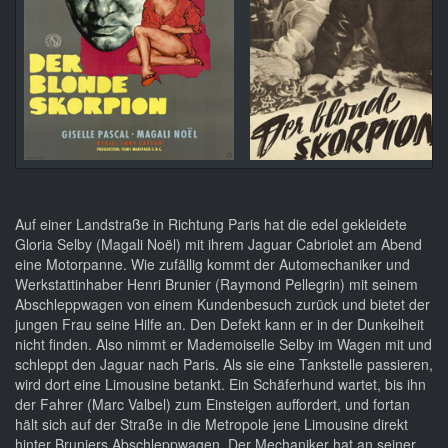
Auf einer Landstraße in Richtung Paris hat die edel gekleidete
Gloria Selby (Magali Noël) mit ihrem Jaguar Cabriolet am Abend
eine Motorpanne. Wie zufällig kommt der Automechaniker und
Werkstattinhaber Henri Brunier (Raymond Pellegrin) mit seinem
Abschleppwagen von einem Kundenbesuch zurück und bietet der
jungen Frau seine Hilfe an. Den Defekt kann er in der Dunkelheit
nicht finden. Also nimmt er Mademoiselle Selby im Wagen mit und
schleppt den Jaguar nach Paris. Als sie eine Tankstelle passieren,
wird dort eine Limousine betankt. Ein Schäferhund wartet, bis ihn
der Fahrer (Marc Valbel) zum Einsteigen auffordert, und fortan
hält sich auf der Straße in die Metropole jene Limousine direkt
hinter Bruniers Abschleppwagen. Der Mechaniker hat an seiner