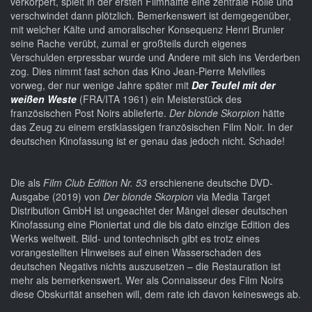
verkörpert, spielt in der ersten Filmhälfte eine zentrale Rolle und
verschwindet dann plötzlich. Bemerkenswert ist demgegenüber,
mit welcher Kälte und amoralischer Konsequenz Henri Brunier
seine Rache verübt, zumal er großteils durch eigenes
Verschulden erpressbar wurde und Andere mit sich ins Verderben
zog. Dies nimmt fast schon das Kino Jean-Pierre Melvilles
vorweg, der nur wenige Jahre später mit
Der Teufel mit der
weißen Weste
(FRA/ITA 1961) ein Meisterstück des
französischen Post Noirs ablieferte.
Der blonde Skorpion
hätte
das Zeug zu einem erstklassigen französischen Film Noir. In der
deutschen Kinofassung ist er genau das jedoch nicht. Schade!
Die als
Film Club Edition Nr. 53
erschienene deutsche DVD-
Ausgabe (2019) von
Der blonde Skorpion
via Media Target
Distribution GmbH ist ungeachtet der Mängel dieser deutschen
Kinofassung eine Pioniertat und die bis dato einzige Edition des
Werks weltweit. Bild- und tontechnisch gibt es trotz eines
vorangestellten Hinweises auf einen Wasserschaden des
deutschen Negativs nichts auszusetzen – die Restauration ist
mehr als bemerkenswert. Wer als Connaisseur des Film Noirs
diese Obskurität ansehen will, dem rate ich davon keineswegs ab.