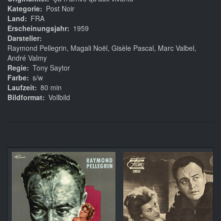
Kategorie
Post Noir
Land
FRA
Erscheinungsjahr
1959
Darsteller
Raymond Pellegrin, Magali Noël, Gisèle Pascal, Marc Valbel,
André Valmy
Regie
Tony Saytor
Farbe
s/w
Laufzeit
80 min
Bildformat
Vollbild