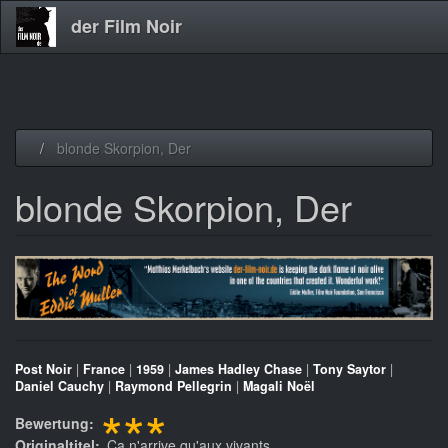
der Film Noir
Direkt
blonde Skorpion, Der
zum
Inhalt
blonde Skorpion, Der
Post Noir
|
France
|
1959
|
James Hadley Chase
|
Tony Saytor
|
Daniel Cauchy
|
Raymond Pellegrin
|
Magali Noël
***
Bewertung
Originaltitel
Ça n'arrive qu'aux vivants