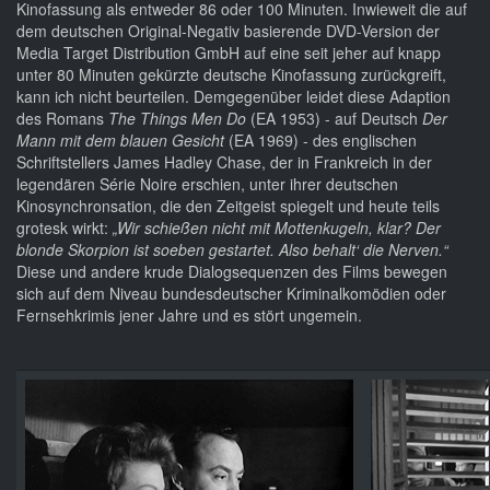
Kinofassung als entweder 86 oder 100 Minuten. Inwieweit die auf
dem deutschen Original-Negativ basierende DVD-Version der
Media Target Distribution GmbH auf eine seit jeher auf knapp
unter 80 Minuten gekürzte deutsche Kinofassung zurückgreift,
kann ich nicht beurteilen. Demgegenüber leidet diese Adaption
des Romans
The Things Men Do
(EA 1953) - auf Deutsch
Der
Mann mit dem blauen Gesicht
(EA 1969) - des englischen
Schriftstellers James Hadley Chase, der in Frankreich in der
legendären Série Noire erschien, unter ihrer deutschen
Kinosynchronsation, die den Zeitgeist spiegelt und heute teils
grotesk wirkt:
„Wir schießen nicht mit Mottenkugeln, klar? Der
blonde Skorpion ist soeben gestartet. Also behalt‘ die Nerven.“
Diese und andere krude Dialogsequenzen des Films bewegen
sich auf dem Niveau bundesdeutscher Kriminalkomödien oder
Fernsehkrimis jener Jahre und es stört ungemein.