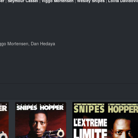
er
|
Seymour Cassel
|
Viggo Mortensen
|
Wesley Snipes
|
Lolita Davidovi
Viggo Mortensen, Dan Hedaya