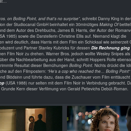
pät…
s. on Boiling Point, and that’s no surprise”
, schreibt Danny King in de
tion der Studiocanal GmbH beinhaltet ein 30minütiges
Making Of
betite
und dem Autor des Drehbuchs, James B. Harris, der Autor der Roman
SA 1985) sowie die Darstellerin Christine Ellis auf. Niemand klagt die
n wird deutlich, dass Harris mit dem Film ein Schicksal wie seinerzeit
Produzent und Partner Stanley Kubricks für dessen
Die Rechnung ging n
en Film Noir zu drehen. Warner Bros. jedoch wollte Wesley Snipes als 
über die Nachbearbeitung aus der Hand, schnitt Hoppers Rolle ebenso
etrimmte Resultat dieser Bemühungen
Boiling Point
. Nichts drückt die Id
üche auf den Filmpostern:
“He’s a cop who reached the… Boiling Point“
dend Blödsinn und führte dazu, dass die Zuschauer vom Film enttäusch
op
(USA 1988) nur selten mit dem Film Noir in Verbindung gebracht. Da
im Grunde Kern dieser Verfilmung von Gerald Petievichs Debüt-Roman.