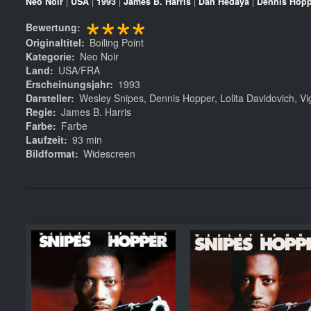
Neo Noir
|
USA
|
1993
|
James B. Harris
|
Dan Hedaya
|
Dennis Hopp
****
Bewertung
Originaltitel
Boiling Point
Kategorie
Neo Noir
Land
USA/FRA
Erscheinungsjahr
1993
Darsteller
Wesley Snipes, Dennis Hopper, Lolita Davidovich, 
Regie
James B. Harris
Farbe
Farbe
Laufzeit
93 min
Bildformat
Widescreen