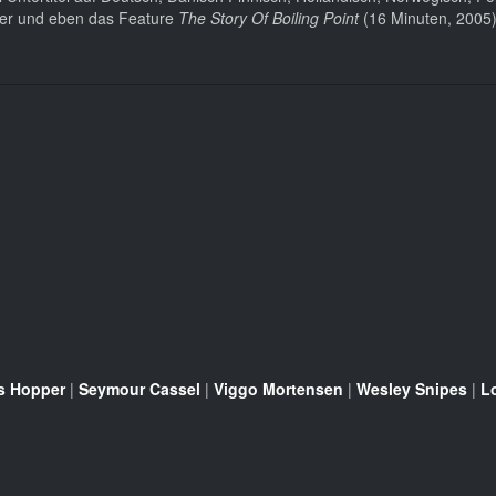
iler und eben das Feature
The Story Of Boiling Point
(16 Minuten, 2005) 
s Hopper
|
Seymour Cassel
|
Viggo Mortensen
|
Wesley Snipes
|
Lo