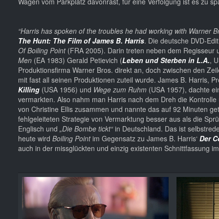
Wagen vom Parkplatz davonrast, für eine Verfolgung ist es zu s
“Harris has spoken of the troubles he had working with Warner Bro
The Hunt: The Film of James B. Harris
. Die deutsche DVD-Edi
Of Boiling Point
(FRA 2005). Darin treten neben dem Regisseur 
Men
(EA 1983) Gerald Petievich (
Leben und Sterben in L.A.
, U
Produktionsfirma Warner Bros. direkt an, doch zwischen den Zeile
mit fast all seinen Produktionen zuteil wurde. James B. Harris, 
Killing
(USA 1956) und
Wege zum Ruhm
(USA 1957), dachte ein
vermarkten. Also nahm man Harris nach dem Dreh die Kontrolle 
von Christine Ellis zusammen und nannte das auf 92 Minuten g
fehlgeleiteten Strategie von Vermarktung besser aus als die Spr
Englisch und
„Die Bombe tickt“
in Deutschland. Das ist selbstre
heute wird
Boiling Point
im Gegensatz zu James B. Harris‘
Der C
auch in der missglückten und einzig existenten Schnittfassung 