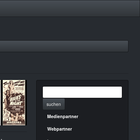
suchen
Medienpartner
Menülinks
rechte
Webpartner