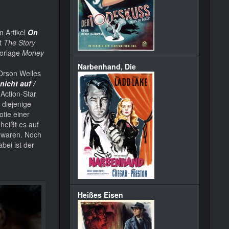
m Artikel
On
lt
The Story
vorlage
Money
Narbenhand, Die
 Orson Welles
icht auf /
Action-Star
 diejenige
iotie einer
heißt es auf
t waren. Noch
bei ist der
Heißes Eisen