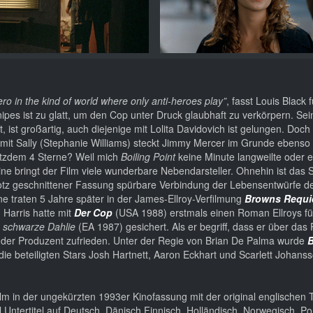
hero in the kind of world where only anti-heroes play”
, fasst Louis Black 
ipes ist zu glatt, um den Cop unter Druck glaubhaft zu verkörpern. Se
t, ist großartig, auch diejenige mit Lolita Davidovich ist gelungen. Doc
 mit Sally (Stephanie Williams) steckt Jimmy Mercer im Grunde ebenso
otzdem 4 Sterne? Weil mich
Boiling Point
keine Minute langweilte oder e
ne bringt der Film viele wunderbare Nebendarsteller. Ohnehin ist das 
rotz geschnittener Fassung spürbare Verbindung der Lebensentwürfe d
ne traten 5 Jahre später in der James-Ellroy-Verfilmung
Browns Requ
Harris hatte mit
Der Cop
(USA 1988) erstmals einen Roman Ellroys fü
 schwarze Dahlie
(EA 1987) gesichert. Als er begriff, dass er über das 
render Produzent zufrieden. Unter der Regie von Brian De Palma wurde
B
ie beteiligten Stars Josh Hartnett, Aaron Eckhart und Scarlett Johanss
m in der ungekürzten 1993er Kinofassung mit der original englischen
 Untertitel auf Deutsch, Dänisch Finnisch, Holländisch, Norwegisch, Po