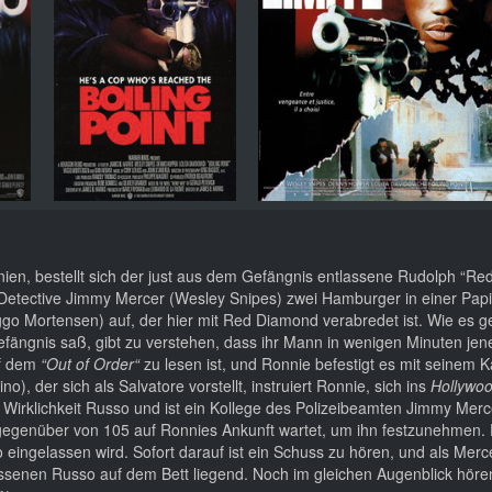
rnien, bestellt sich der just aus dem Gefängnis entlassene Rudolph “R
e Detective Jimmy Mercer (Wesley Snipes) zwei Hamburger in einer Papi
go Mortensen) auf, der hier mit Red Diamond verabredet ist. Wie es ge
fängnis saß, gibt zu verstehen, dass ihr Mann in wenigen Minuten jene
uf dem
“Out of Order“
zu lesen ist, und Ronnie befestigt es mit seinem
), der sich als Salvatore vorstellt, instruiert Ronnie, sich ins
Hollywoo
irklichkeit Russo und ist ein Kollege des Polizeibeamten Jimmy Merc
egenüber von 105 auf Ronnies Ankunft wartet, um ihn festzunehmen.
 eingelassen wird. Sofort darauf ist ein Schuss zu hören, und als Mer
ossenen Russo auf dem Bett liegend. Noch im gleichen Augenblick hören