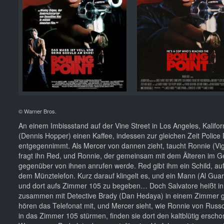
© Warner Bros.
An einem Imbissstand auf der Vine Street in Los Angeles, Kalifo
(Dennis Hopper) einen Kaffee, indessen zur gleichen Zeit Polic
entgegennimmt. Als Mercer von dannen zieht, taucht Ronnie (Vig
fragt ihn Red, und Ronnie, der gemeinsam mit dem Älteren im Ge
gegenüber von ihnen anrufen werde. Red gibt ihm ein Schild, a
dem Münztelefon. Kurz darauf klingelt es, und ein Mann (Al Guarino
und dort aufs Zimmer 105 zu begeben… Doch Salvatore heißt in W
zusammen mit Detective Brady (Dan Hedaya) in einem Zimmer g
hören das Telefonat mit, und Mercer sieht, wie Ronnie von Russo
in das Zimmer 105 stürmen, finden sie dort den kaltblütig ersch