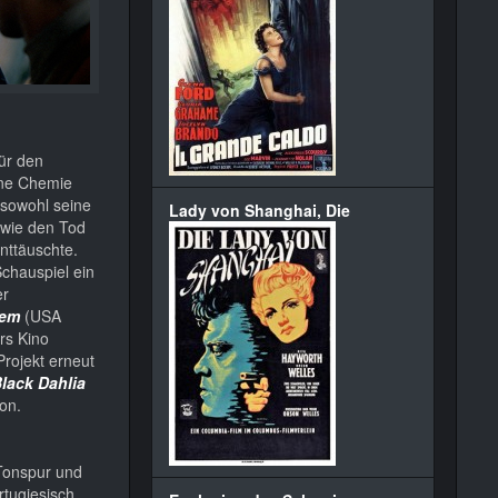
für den
ine Chemie
h sowohl seine
Lady von Shanghai, Die
 wie den Tod
nttäuschte.
Schauspiel ein
er
iem
(USA
rs Kino
Projekt erneut
lack Dahlia
on.
 Tonspur und
rtugiesisch,