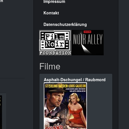
Seite
ch
Impressum
Kontakt
Datenschutzerklärung
Filme
Asphalt-Dschungel / Raubmord