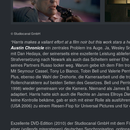
© Studiocanal GmbH
“Harris makes a valiant effort at a film noir but this work stars a 
Austin Chronicle
ein zentrales Problem ins Auge. Ja, Wesley Sn
mit Dan Hedaya, der seinerseits eine exzellente Leistung abliefer
Strafversetzung nach Newark als auch das Scheitern seiner Ehe
seines Partners Russo locker weg. Warum gebe ich dem Film tr
Mit Seymour Cassel, Tony Lo Bianco, Tobin Bell und Valerie Perri
Plus, ebenso die Wahl der Drehorte, die Kameraarbeit und die t
Rollencharaktere auf beiden Seiten des Gesetzes. Bell und Perri
1998) wieder gemeinsam vor die Kamera. Niemand als James B. 
adaptiert. Harris hatte sich auch die Rechte an James Ellroys
Die
keine Kontrolle bekäme, gab er sich mit einer Rolle als ausfüh
(USA 2006) zu einem Riesen-Flop für Universal Pictures und für d
Exzellente DVD-Edition (2010) der Studiocanal GmbH mit dem Fil
einer (vollends missratenen) deutschen Synchronisation, optional