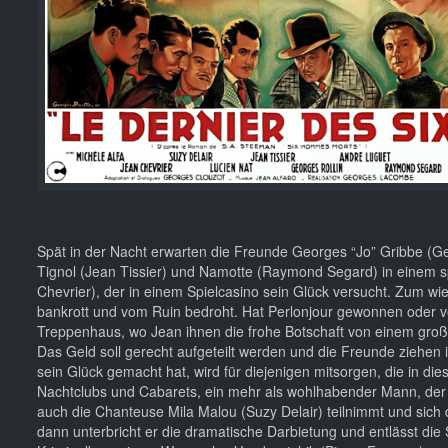
Spät in der Nacht erwarten die Freunde Georges “Jo” Gribbe (Geo
Tignol (Jean Tissier) und Namotte (Raymond Segard) in einem s
Chevrier), der in einem Spielcasino sein Glück versucht. Zum w
bankrott und vom Ruin bedroht. Hat Perlonjour gewonnen oder ve
Treppenhaus, wo Jean ihnen die frohe Botschaft von einem große
Das Geld soll gerecht aufgeteilt werden und die Freunde ziehen i
sein Glück gemacht hat, wird für diejenigen mitsorgen, die in di
Nachtclubs und Cabarets, ein mehr als wohlhabender Mann, der ei
auch die Chanteuse Mila Malou (Suzy Delair) teilnimmt und sich d
dann unterbricht er die dramatische Darbietung und entlässt die 