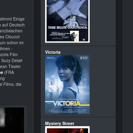
stimmt Einige
 auf Deutsch
ranzösischen
ges Clouzot
, um schon im
ilmen -
Victoria
uzots Film
 Suzy Delair
ean Tissier
be
(FRA
ung
l Films
, die
Mystery Street