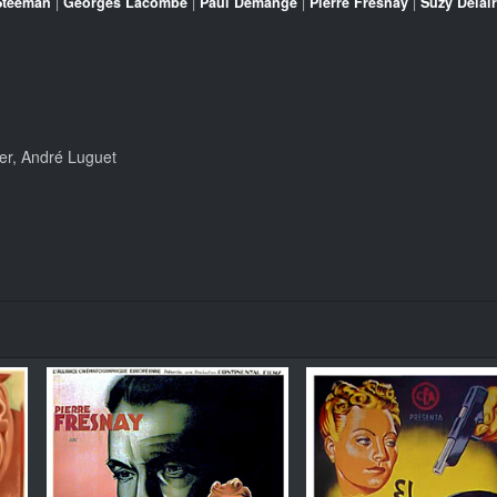
Steeman
|
Georges Lacombe
|
Paul Demange
|
Pierre Fresnay
|
Suzy Delair
ier, André Luguet