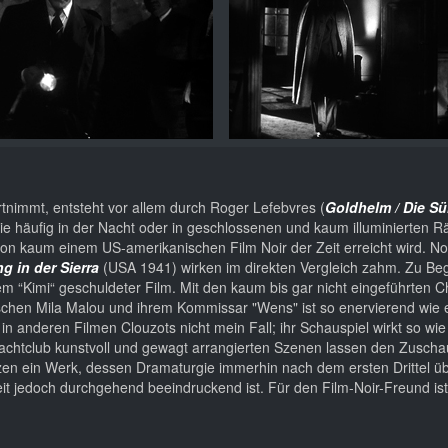
rtnimmt, entsteht vor allem durch Roger Lefebvres (
Goldhelm / Die S
e häufig in der Nacht oder in geschlossenen und kaum illuminierten R
 von kaum einem US-amerikanischen Film Noir der Zeit erreicht wird. N
g in der Sierra
(USA 1941) wirken im direkten Vergleich zahm. Zu Beg
m “Kimi“ geschuldeter Film. Mit den kaum bis gar nicht eingeführten 
chen Mila Malou und ihrem Kommissar "Wens" ist so enervierend wie e
e in anderen Filmen Clouzots nicht mein Fall; ihr Schauspiel wirkt so wie
 Nachtclub kunstvoll und gewagt arrangierten Szenen lassen den Zuscha
nzen ein Werk, dessen Dramaturgie immerhin nach dem ersten Drittel ü
it jedoch durchgehend beeindruckend ist. Für den Film-Noir-Freund is