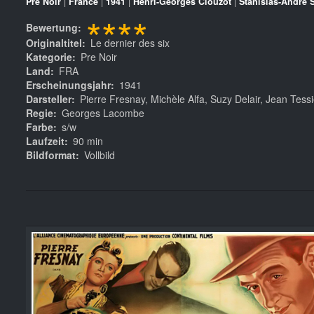
Pre Noir
|
France
|
1941
|
Henri-Georges Clouzot
|
Stanislas-André 
****
Bewertung
Originaltitel
Le dernier des six
Kategorie
Pre Noir
Land
FRA
Erscheinungsjahr
1941
Darsteller
Pierre Fresnay, Michèle Alfa, Suzy Delair, Jean Tess
Regie
Georges Lacombe
Farbe
s/w
Laufzeit
90 min
Bildformat
Vollbild