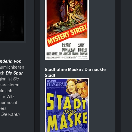
ünderin von
äumlichkeiten
Stadt ohne Maske / Die nackte
och
Die Spur
Stadt
inn ist
Sie
Charakteren
in Jahr
 ihr Witz
uer nocht
bers
t
Sie waren