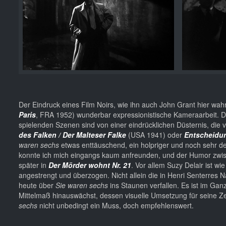
Der Eindruck eines Film Noirs, wie ihn auch John Grant hier wah
Paris
, FRA 1952) wunderbar expressionistische Kameraarbeit. Di
spielenden Szenen sind von einer eindrücklichen Düsternis, die
des Falken / Der Malteser Falke
(USA 1941) oder
Entscheidun
waren sechs
etwas enttäuschend, ein holpriger und noch sehr de
konnte ich mich eingangs kaum anfreunden, und der Humor zwis
später in
Der Mörder wohnt Nr. 21
. Vor allem Suzy Delair ist wi
angestrengt und überzogen. Nicht allein die in Henri Senterres
heute über
Sie waren sechs
ins Staunen verfallen. Es ist im Ga
Mittelmaß hinauswächst, dessen visuelle Umsetzung für seine Ze
sechs
nicht unbedingt ein Muss, doch empfehlenswert.