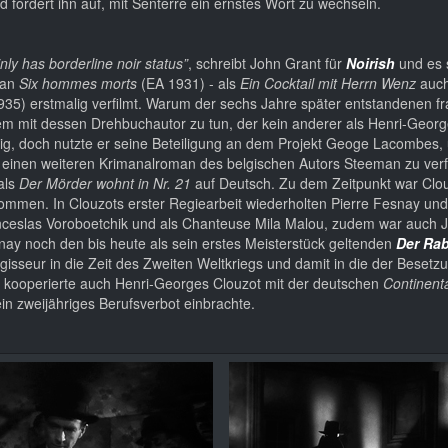
fordert ihn auf, mit Senterre ein ernstes Wort zu wechseln.
ainly has borderline noir status”
, schreibt John Grant für
Noirish
und es 
man
Six hommes morts
(EA 1931) - als
Ein Cocktail mit Herrn Wenz
auch
35) erstmalig verfilmt. Warum der sechs Jahre später entstandenen f
lem mit dessen Drehbuchautor zu tun, der kein anderer als Henri-Geor
 tätig, doch nutzte er seine Beteiligung an dem Projekt Geoge Lacombes
einen weiteren Krimanalroman des belgischen Autors Steeman zu verf
als
Der Mörder wohnt in Nr. 21
auf Deutsch. Zu dem Zeitpunkt war Clo
kommen. In Clouzots erster Regiearbeit wiederholten Pierre Fesnay und
nceslas Voroboetchik und als Chanteuse Mila Malou, zudem war auch J
esnay noch den bis heute als sein erstes Meisterstück geltenden
Der Ra
gisseur in die Zeit des Zweiten Weltkriegs und damit in die der Besetz
be kooperierte auch Henri-Georges Clouzot mit der deutschen
Continenta
in zweijähriges Berufsverbot einbrachte.