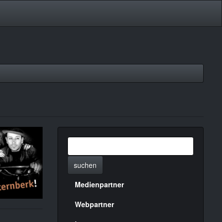
suchen
Medienpartner
Menülinks
rechte
Webpartner