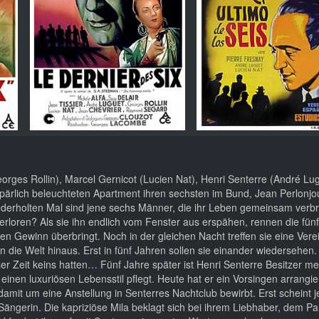
rges Rollin), Marcel Gernicot (Lucien Nat), Henri Senterre (André Lug
pärlich beleuchteten Apartment ihren sechsten im Bund, Jean Perlonjo
iederholten Mal sind jene sechs Männer, die ihr Leben gemeinsam verbr
rloren? Als sie ihn endlich vom Fenster aus erspähen, rennen die fünf
n Gewinn überbringt. Noch in der gleichen Nacht treffen sie eine Vere
n die Welt hinaus. Erst in fünf Jahren sollen sie einander wiedersehen
eser Zeit keins hatten… Fünf Jahre später ist Henri Senterre Besitzer m
nen luxuriösen Lebensstil pflegt. Heute hat er ein Vorsingen arrangie
amit um eine Anstellung in Senterres Nachtclub bewirbt. Erst scheint 
Sängerin. Die kapriziöse Mila beklagt sich bei ihrem Liebhaber, dem Pa