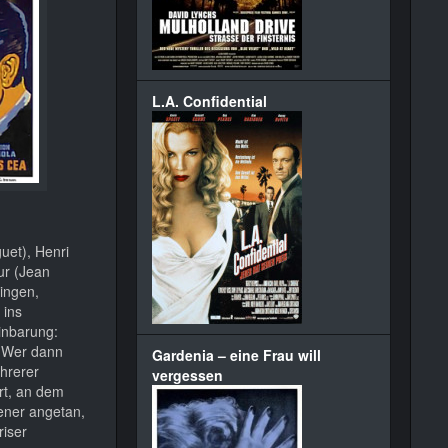
L.A. Confidential
uet), Henri
ur (Jean
ingen,
 ins
inbarung:
. Wer dann
Gardenia – eine Frau will
ehrerer
vergessen
rt, an dem
jener angetan,
riser