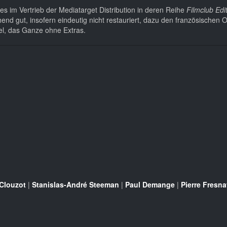
es im Vertrieb der Mediatarget Distribution in deren Reihe
Filmclub Edi
end gut, insofern eindeutig nicht restauriert, dazu den französischen O
tel, das Ganze ohne Extras.
Clouzot
|
Stanislas-André Steeman
|
Paul Demange
|
Pierre Fresna