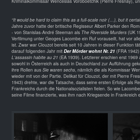
Kriminalkommissar Wenceslas Voroboetchik (Pierre Fresnay), und 
“It would be hard to claim this as a full-scale noir (…), but it cert
Jahre zuvor hatte der britische Regisseur Albert Parker den Ro
- von
Stanislas-André Steeman
als
The Riverside Murders
(UK 19
Verfilmung unter Geoges Lacombe ein Ruf vorauseilt, hat vor al
ist. Zwar war Clouzot bereits seit 10 Jahren in dieser Funktion
darauf folgenden Jahr mit
Der Mörder wohnt Nr. 21
(FRA 1942) 
L'assassin habite au 21
(EA 1939). Letzterer erschien erst 1969 
sowohl in Österreich als auch in Deutschland zur Aufführung ge
ihre Rollen aus
Sie waren sechs
, nämlich die als Kommissar We
wieder mit von der Partie. Delikat für Clouzot, der mit Pierre Fr
1943) drehte, war die Tatsache, dass seine ersten Erfolge als Re
Frankreichs durch die Nationalsozialisten fielen. So wie Lacom
seine Filme finanzierte, was ihm nach Kriegsende in Frankreich e