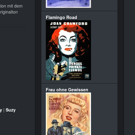
tion
mit dem
riginalton
Flamingo Road
Frau ohne Gewissen
y
|
Suzy