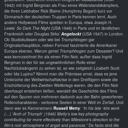
1942) mit Ingrid Bergman als Frau eines Widerstandskämpfers,
die ihren Liebhaber Rick Blaine (Humphrey Bogart) kurz vor
Einmarsch der deutschen Truppen in Paris kennen lernt. Auch
andere Hollywood-Filme spielten in Europa, etwa Joseph H.
Lewis’
So Dark The Night
(USA 1946) in Paris und im ländlichen
Frankreich oder Douglas Sirks’
Angelockt
(USA 1947) in London.
Ob Studiokulissen oder wie bei
Triumphbogen
gar
Originalschauplätze, neben Fernost faszinierte die Amerikaner
Europa ebenso. Warum geriet
Triumphbogen
zum Desaster? Und
was kennzeichnet ihn als einen Film Noir, außer dass Ingrid
Bergman in der für sie ungewöhnlichen Rolle einer
Nachtclubsängerin zu sehen ist, so wie zeitgleich Lizabeth Scott
oder Ida Lupino? Nimmt man die Prämisse ernst, dass es jene
Umbrüche der Weltwirtschaftskrise in den Dreißigern sowie die
Erschütterung des Zweiten Weltkriegs waren, die den Film Noir
überhaupt entstehen ließen, wandelt die Geschichte des Films
auf den Spuren von mehreren dadurch aus der Bahn geworfenen
Rollencharakteren - verlorene Seelen in einer Welt im Zerfall. Und
dann war es Kameramann
Russell Metty
:
“In his late '40s work
(…) 'Arch of Triumph' (1946) Metty's low key photography
contributing far more effectively than Milestone's direction to the
film's noir atmosphere of angst and paranoia.”
De facto sind die