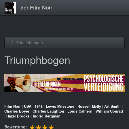
der Film Noir
Direkt
Triumphbogen
zum
Inhalt
Triumphbogen
Film Noir
|
USA
|
1948
|
Lewis Milestone
|
Russell Metty
|
Art Smith
|
Charles Boyer
|
Charles Laughton
|
Louis Calhern
|
William Conrad
|
Hazel Brooks
|
Ingrid Bergman
Bewertung