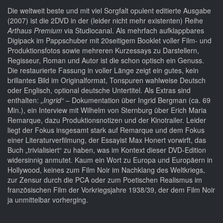
Die weltweit beste und mit viel Sorgfalt opulent editierte Ausgabe
(2007) ist die 2DVD in der (leider nicht mehr existenten) Reihe
Arthaus Premium
via Studiocanal. Als mehrfach aufklappbares
Digipack im Pappschuber mit 20seitigem Booklet voller Film- und
Produktionsfotos sowie mehreren Kurzessays zu Darstellern,
Regisseur, Roman und Autor ist die schon optisch ein Genuss.
Die restaurierte Fassung in voller Länge zeigt ein gutes, kein
brillantes Bild im Originalformat, Tonspuren wahlweise Deutsch
oder Englisch, optional deutsche Untertitel. Als Extras sind
enthalten:
„Ingrid“
– Dokumentation über Ingrid Bergman (ca. 69
Min.), ein Interview mit Wilhelm von Sternburg über Erich Maria
Remarque, dazu Produktionsnotizen und der Kinotrailer. Leider
liegt der Fokus insgesamt stark auf Remarque und dem Fokus
einer Literaturverfilmung, der Essayist Max Honert vorwirft, das
Buch „trivialisiert“ zu haben, was im Kontext dieser DVD-Edition
widersinnig anmutet. Kaum ein Wort zu Europa und Europäern in
Hollywood, keines zum Film Noir im Nachklang des Weltkriegs,
zur Zensur durch die PCA oder zum Poetischen Realismus im
französischen Film der Vorkriegsjahre 1938/39, der dem Film Noir
ja unmittelbar vorherging.