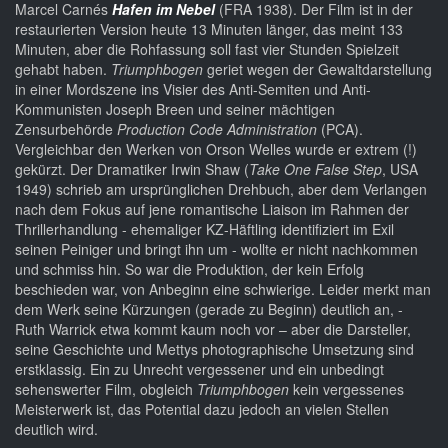
Marcel Carnés
Hafen im Nebel
(FRA 1938). Der Film ist in der
restaurierten Version heute 13 Minuten länger, das meint 133
Minuten, aber die Rohfassung soll fast vier Stunden Spielzeit
gehabt haben.
Triumphbogen
geriet wegen der Gewaltdarstellung
in einer Mordszene ins Visier des Anti-Semiten und Anti-
Kommunisten Joseph Breen und seiner mächtigen
Zensurbehörde
Production Code Administration
(PCA).
Vergleichbar den Werken von Orson Welles wurde er extrem (!)
gekürzt. Der Dramatiker Irwin Shaw (
Take One False Step
, USA
1949) schrieb am ursprünglichen Drehbuch, aber dem Verlangen
nach dem Fokus auf jene romantische Liaison im Rahmen der
Thrillerhandlung - ehemaliger KZ-Häftling identifiziert im Exil
seinen Peiniger und bringt ihn um - wollte er nicht nachkommen
und schmiss hin. So war die Produktion, der kein Erfolg
beschieden war, von Anbeginn eine schwierige. Leider merkt man
dem Werk seine Kürzungen (gerade zu Beginn) deutlich an, -
Ruth Warrick etwa kommt kaum noch vor – aber die Darsteller,
seine Geschichte und Mettys photographische Umsetzung sind
erstklassig. Ein zu Unrecht vergessener und ein unbedingt
sehenswerter Film, obgleich
Triumphbogen
kein vergessenes
Meisterwerk ist, das Potential dazu jedoch an vielen Stellen
deutlich wird.