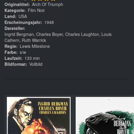
****
Originaltitel
Arch Of Triumph
Kategorie
Film Noir
Land
USA
Erscheinungsjahr
1948
Darsteller
Ingrid Bergman, Charles Boyer, Charles Laughton, Louis
Calhern, Ruth Warrick
Regie
Lewis Milestone
Farbe
s/w
Laufzeit
133 min
Bildformat
Vollbild