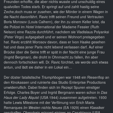
Freunden erhoffte, die aber nichts wusste und unschuldig eines
qualvollen Todes starb. Er springt auf und zahlt hastig seine
Zeche,doch muss er zusehen, wie der Mörder in einem Wagen in
die Nacht davonfährt. Ravic trifft seinen Freund und Vertrauten
Boris Morosov (Louis Calhern), der ihn zu einem Keller lotst, da
die Polizei im
Hotel International
der Madame Fessier (Ruth
Nelson) eine Razzia durchführt, nachdem sie Vladislaus Polyanksi
(Peter Virgo) aufgegabelt und er seinen Wohnort preisgegeben
hat. Ravic erzählt Morosov davon, dass er Ivon Haake gesehen
hat und dass jener Paris nicht lebend verlassen darf. Auf einer
Brücke über die Seine trifft er spät in der Nacht eine junge Frau
(Ingrid Bergman), die droht in Ohnmacht zu fallen, ihn aber
dennoch fortschicken will. Dr. Ravic fürchtet, sie werde sich etwas
antun, und lädt sie daher in ein Lokal ein…
Der düster fatalistische
Triumphbogen
war 1948 ein Riesenflop an
den Kinokassen und ruinierte das Studio Enterprise Productions
unwiderruflich. Dabei finden sich im Rezept Spuren einstiger
Erfolge. Charles Boyer und Ingrid Bergmann waren schon in
Das
Haus der Lady Alquist
(USA 1944) zusammen aufgetreten. 1930
hatte Lewis Milestone mit der Verfilmung von Erich Maria
Remarques
Im Westen nichts Neues
(EA 1929) einen Klassiker
geschaffen. Obendrein erinnert einiges an
Casablanca
(USA