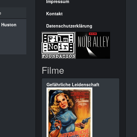
Seite
Impressum
e
Kontakt
 Huston
Datenschutzerklärung
Filme
Gefährliche Leidenschaft