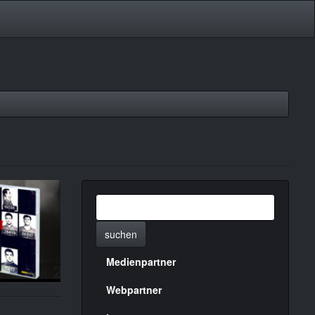
suchen
Medienpartner
Menülinks
rechte
Webpartner