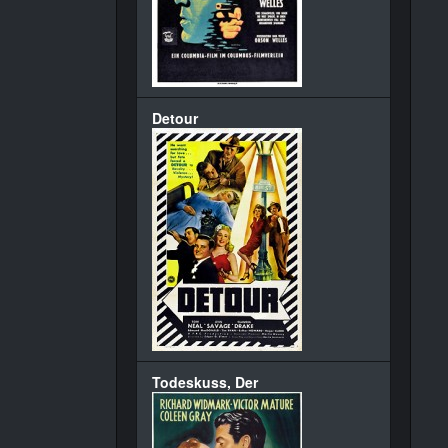
Detour
Todeskuss, Der