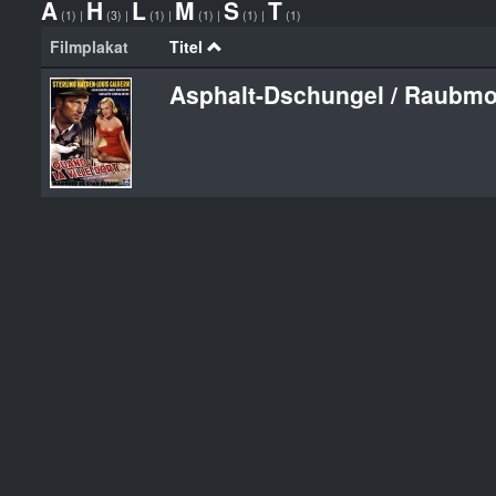
A
H
L
M
S
T
(1)
|
(3)
|
(1)
|
(1)
|
(1)
|
(1)
Filmplakat
Titel
Asphalt-Dschungel / Raubm