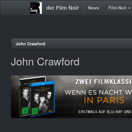
der Film Noir
Main
News
Film Noir
navigation
Direkt
John Crawford
zum
Inhalt
John Crawford