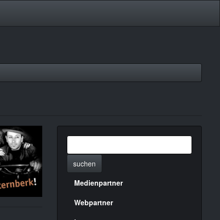
suchen
Medienpartner
Menülinks
rechte
Webpartner