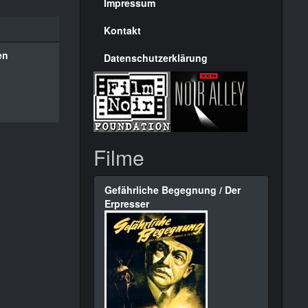
Seite
Impressum
Kontakt
en
Datenschutzerklärung
Filme
Gefährliche Begegnung / Der
Erpresser