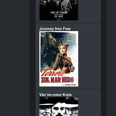
Journey Into Fear
Vier im roten Kreis