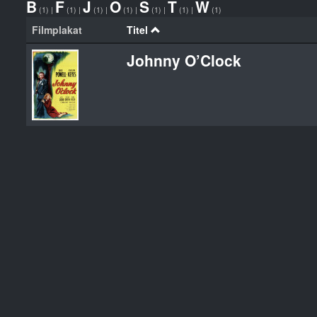
B
F
J
O
S
T
W
(1)
|
(1)
|
(1)
|
(1)
|
(1)
|
(1)
|
(1)
Filmplakat
Titel
Johnny O’Clock