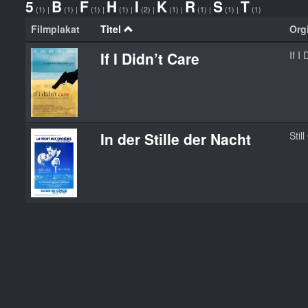
5
B
F
H
I
K
R
S
T
(1)
|
(1)
|
(1)
|
(1)
|
(2)
|
(1)
|
(1)
|
(1)
|
(1)
Filmplakat
Titel
Orgi
If I Didn’t Care
If I
In der Stille der Nacht
Stil