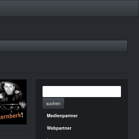
suchen
Medienpartner
Menülinks
rechte
Webpartner