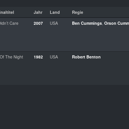
naltitel
Jahr
Land
Regie
 Didn’t Care
2007
USA
Ben Cummings
,
Orson Cumm
l Of The Night
1982
USA
Robert Benton