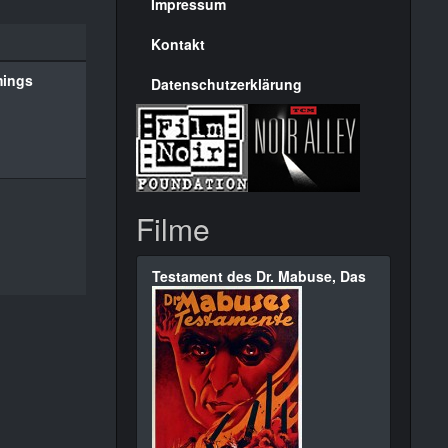
Seite
Impressum
Kontakt
ings
Datenschutzerklärung
Filme
Testament des Dr. Mabuse, Das