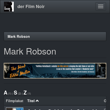
der Film Noir
Navig
aktivi
Direkt
Mark Robson
zum
Inhalt
Mark Robson
A
S
Z
(1)
|
(2)
|
(1)
Filmplakat
Titel
Org