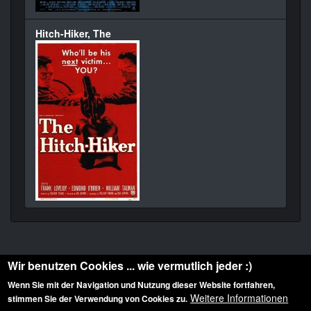
Hitch-Hiker, The
Wir benutzen Cookies ... wie vermutlich jeder :)
Wenn Sie mit der Navigation und Nutzung dieser Website fortfahren,
Weitere Informationen
stimmen Sie der Verwendung von Cookies zu.
Diese Website ist urheberrechtlich geschützt: © 2010-2026 der Film Noir de. Alle