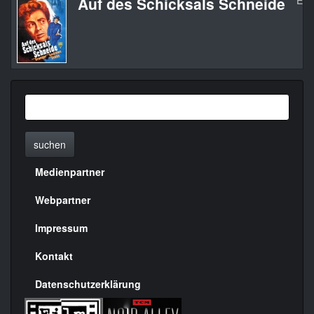
Auf des Schicksals Schneide
Edg
suchen
Medienpartner
Menülinks
rechte
Webpartner
Seite
Impressum
Kontakt
Datenschutzerklärung