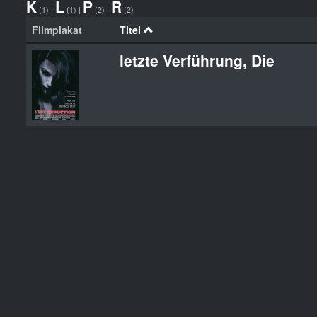
K
L
P
R
(1)
|
(1)
|
(2)
|
(2)
Filmplakat
Titel
letzte Verführung, Die