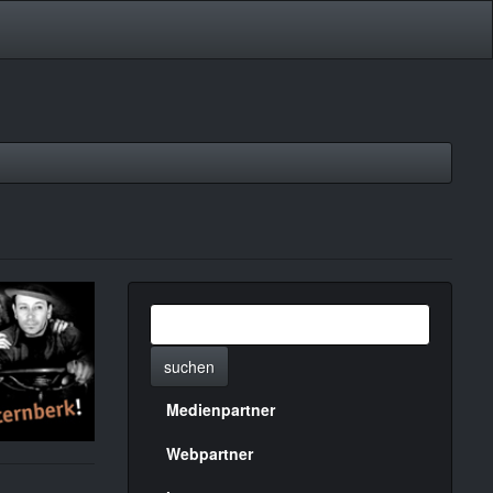
suchen
Medienpartner
Menülinks
rechte
Webpartner