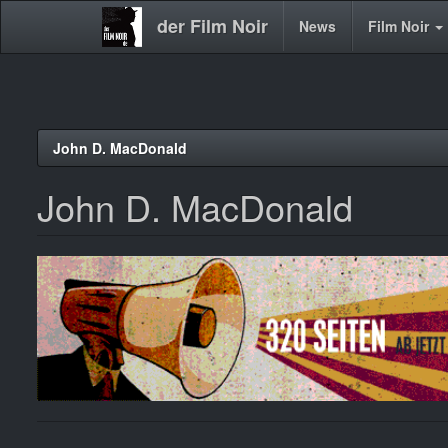
der Film Noir
Main
News
Film Noir
navigation
Direkt
John D. MacDonald
zum
Inhalt
John D. MacDonald