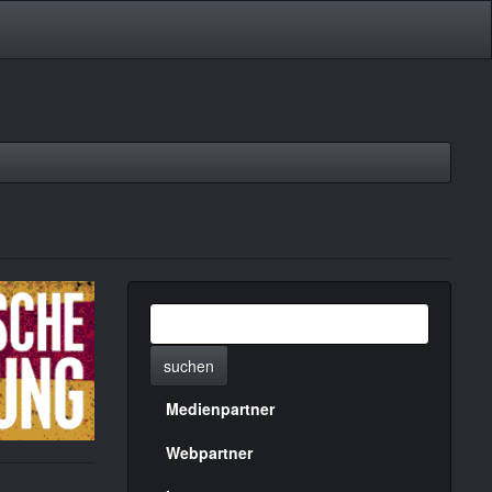
suchen
Medienpartner
Menülinks
rechte
Webpartner