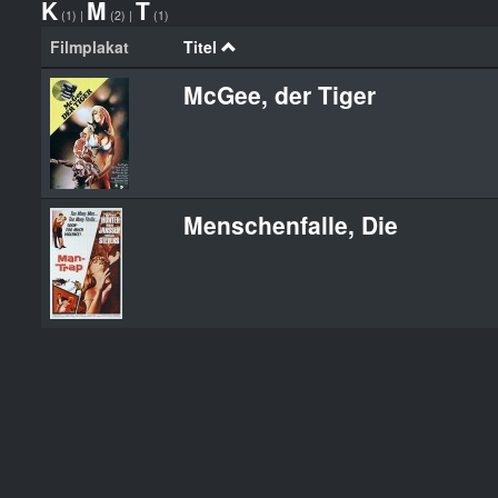
K
M
T
(1)
|
(2)
|
(1)
Filmplakat
Titel
McGee, der Tiger
Menschenfalle, Die