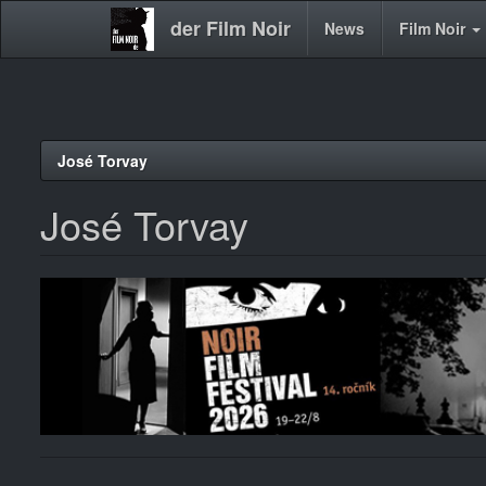
der Film Noir
Main
News
Film Noir
navigation
Direkt
José Torvay
zum
Inhalt
José Torvay