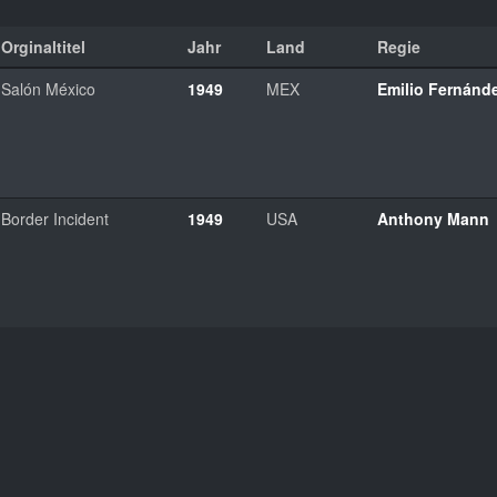
Orginaltitel
Jahr
Land
Regie
Salón México
1949
MEX
Emilio Fernánd
Border Incident
1949
USA
Anthony Mann