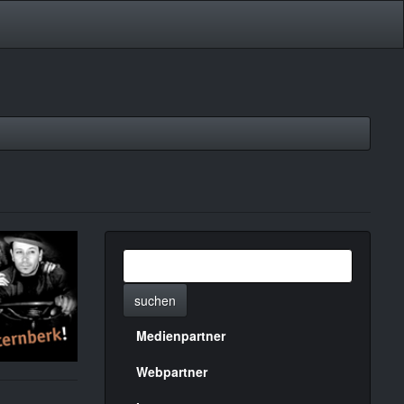
suchen
Medienpartner
Menülinks
rechte
Webpartner