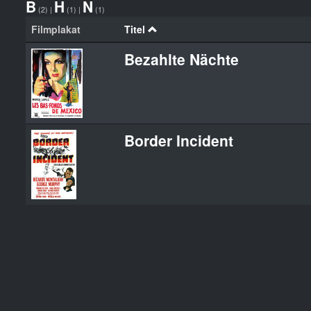
B
H
N
(2)
|
(1)
|
(1)
Filmplakat
Titel
Bezahlte Nächte
Border Incident