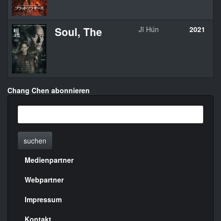
Soul, The
Jī Hún
2021
C
Chang Chen abonnieren
suchen
Medienpartner
Menülinks
rechte
Webpartner
Seite
Impressum
Kontakt