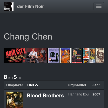
der Film Noir
Navig
aktivi
Chang Chen
Direkt
zum
Inhalt
B
S
(1)
|
(1)
Filmplakat
Titel
Orginaltitel
Jahr
L
Blood Brothers
Tian tang kou
2007
H