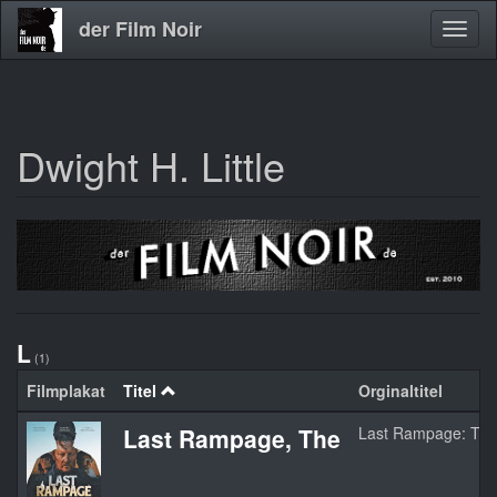
der Film Noir
Navig
aktivi
Dwight H. Little
Direkt
zum
Inhalt
L
(1)
Filmplakat
Titel
Orginaltitel
Last Rampage, The
Last Rampage: The