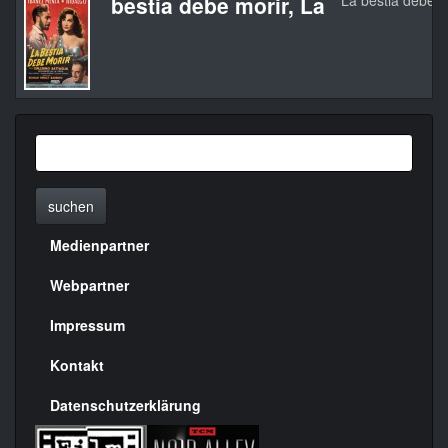
bestia debe morir, La
La bestia debe m
suchen
Medienpartner
Menülinks
rechte
Webpartner
Seite
Impressum
Kontakt
Datenschutzerklärung