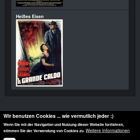
Heißes Eisen
Wir benutzen Cookies ... wie vermutlich jeder :)
Wenn Sie mit der Navigation und Nutzung dieser Website fortfahren,
Weitere Informationen
stimmen Sie der Verwendung von Cookies zu.
Diese Website ist urheberrechtlich geschützt: © 2010-2026 der Film Noir de. Alle
Rechte vorbehalten.