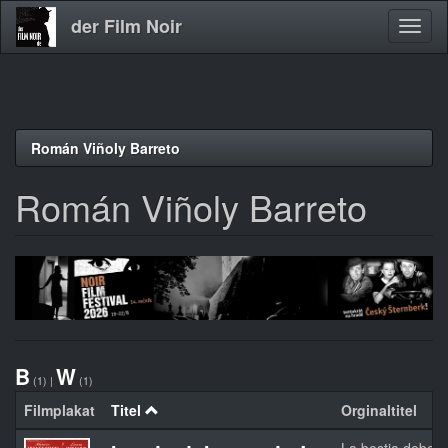
der Film Noir
Navig
aktivi
Direkt
Román Viñoly Barreto
zum
Inhalt
Román Viñoly Barreto
B
W
(1)
|
(1)
Filmplakat
Titel
Orginaltitel