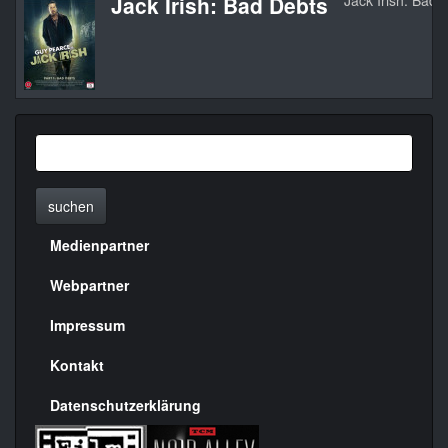
Jack Irish: Bad Debts
Jack Irish: Bad 
suchen
Medienpartner
Menülinks
rechte
Webpartner
Seite
Impressum
Kontakt
Datenschutzerklärung