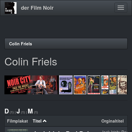
der Film Noir
Navig
aktivi
Direkt
Colin Friels
zum
Inhalt
Colin Friels
D
J
M
(1)
|
(1)
|
(1)
Filmplakat
Titel
Orginaltitel