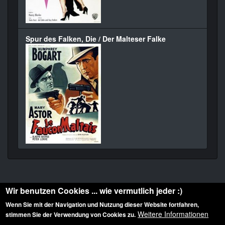
Spur des Falken, Die / Der Malteser Falke
Wir benutzen Cookies ... wie vermutlich jeder :)
Wenn Sie mit der Navigation und Nutzung dieser Website fortfahren,
Weitere Informationen
stimmen Sie der Verwendung von Cookies zu.
Diese Website ist urheberrechtlich geschützt: © 2010-2026 der Film Noir de. Alle