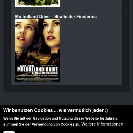
Mulholland Drive – Straße der Finsternis
Wir benutzen Cookies ... wie vermutlich jeder :)
Wenn Sie mit der Navigation und Nutzung dieser Website fortfahren,
Weitere Informationen
stimmen Sie der Verwendung von Cookies zu.
Diese Website ist urheberrechtlich geschützt: © 2010-2026 der Film Noir de. Alle
Rechte vorbehalten.