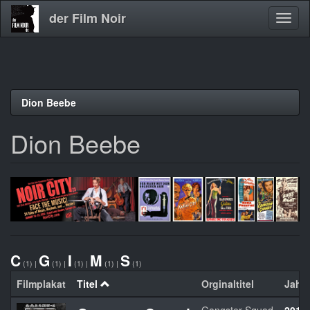
der Film Noir
Navig
aktivi
Direkt
Dion Beebe
zum
Inhalt
Dion Beebe
C
G
I
M
S
(1)
|
(1)
|
(1)
|
(1)
|
(1)
Filmplakat
Titel
Orginaltitel
Jahr