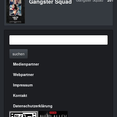
Gangster Squad
Gangster Squad
2013
suchen
Medienpartner
Menülinks
rechte
Webpartner
Seite
Impressum
Kontakt
Datenschutzerklärung