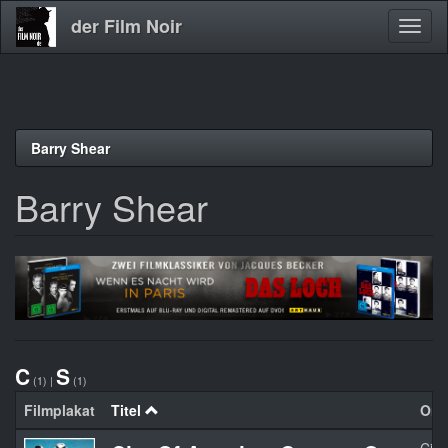
der Film Noir
Navig
aktivi
Direkt
Barry Shear
zum
Inhalt
Barry Shear
C
S
(1)
|
(1)
Filmplakat
Titel
Orgi