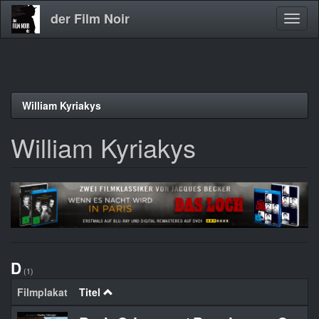
der Film Noir
Navig
aktivi
Direkt
William Kyriakys
zum
Inhalt
William Kyriakys
D
(1)
Filmplakat
Titel