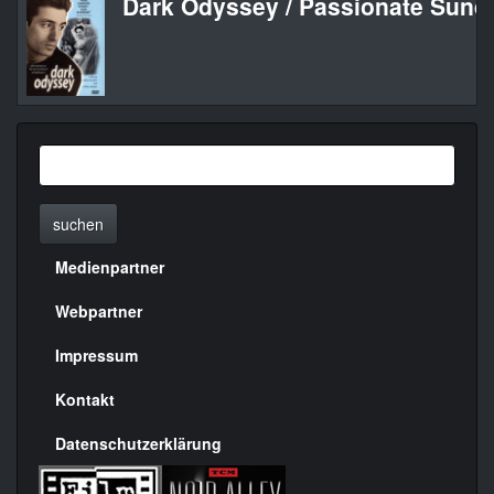
Dark Odyssey / Passionate Sund
suchen
Medienpartner
Menülinks
rechte
Webpartner
Seite
Impressum
Kontakt
Datenschutzerklärung