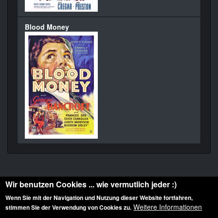
Blood Money
Wir benutzen Cookies ... wie vermutlich jeder :)
Wenn Sie mit der Navigation und Nutzung dieser Website fortfahren,
Weitere Informationen
stimmen Sie der Verwendung von Cookies zu.
Diese Website ist urheberrechtlich geschützt: © 2010-2026 der Film Noir de. Alle