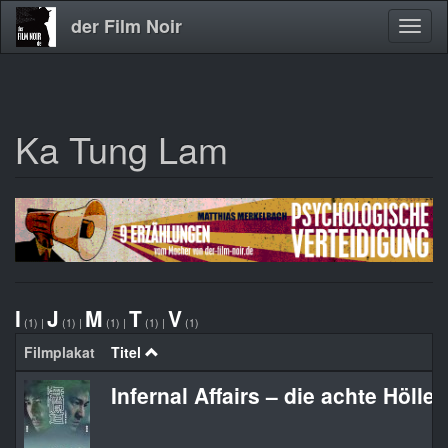
der Film Noir
Navig
aktivi
Ka Tung Lam
Direkt
zum
Inhalt
I
J
M
T
V
(1)
|
(1)
|
(1)
|
(1)
|
(1)
Filmplakat
Titel
Infernal Affairs – die achte Hölle