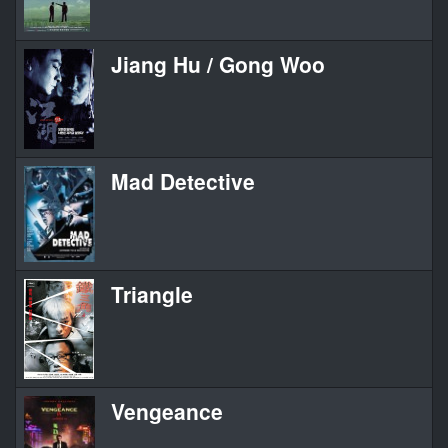
Jiang Hu / Gong Woo
Mad Detective
Triangle
Vengeance