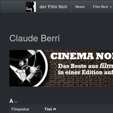
der Film Noir
Main
News
Film Noir
navigation
Claude Berri
Direkt
zum
Inhalt
A
(1)
Filmplakat
Titel