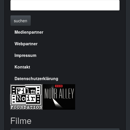
suchen
Medienpartner
Menülinks
rechte
Webpartner
Seite
Impressum
Kontakt
Datenschutzerklärung
Filme