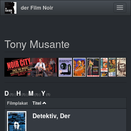
der Film Noir
Navig
aktivi
Tony Musante
Direkt
zum
Inhalt
D
H
M
Y
(1)
|
(1)
|
(1)
|
(1)
Filmplakat
Titel
Detektiv, Der