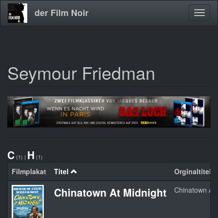
der Film Noir
Navig
aktivi
Seymour Friedman
Direkt
zum
Inhalt
C
H
(1)
|
(1)
Filmplakat
Titel
Orginaltitel
Chinatown At Midnight
Chinatown At 