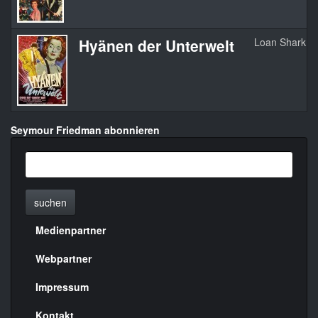
Hyänen der Unterwelt
Loan Shark
Seymour Friedman abonnieren
suchen
Medienpartner
Menülinks
rechte
Webpartner
Seite
Impressum
Kontakt