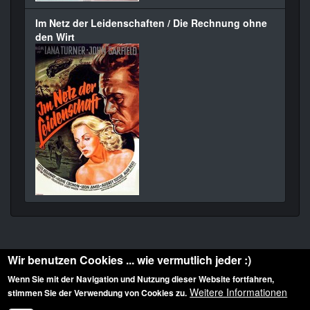
Im Netz der Leidenschaften / Die Rechnung ohne
den Wirt
Wir benutzen Cookies ... wie vermutlich jeder :)
Wenn Sie mit der Navigation und Nutzung dieser Website fortfahren,
Weitere Informationen
stimmen Sie der Verwendung von Cookies zu.
Diese Website ist urheberrechtlich geschützt: © 2010-2026 der Film Noir de. Alle
Rechte vorbehalten.