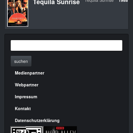
Tequila Sunrise
Tequila Sunrise
1988
suchen
Medienpartner
Menülinks
rechte
Webpartner
Seite
Impressum
Kontakt
Datenschutzerklärung