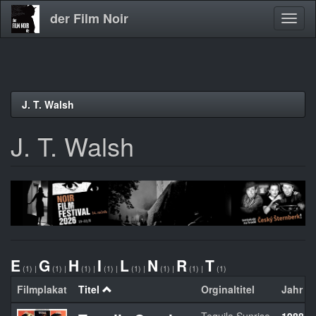
der Film Noir
Navig
aktivi
Direkt
J. T. Walsh
zum
Inhalt
J. T. Walsh
E
G
H
I
L
N
R
T
(1)
|
(1)
|
(1)
|
(1)
|
(1)
|
(1)
|
(1)
|
(1)
Filmplakat
Titel
Orginaltitel
Jahr