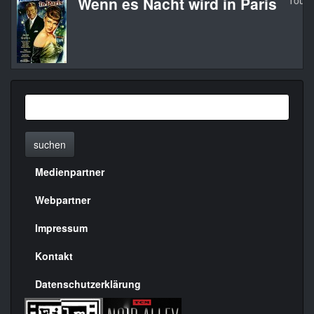
Wenn es Nacht wird in Paris
Touch
suchen
Medienpartner
Menülinks
rechte
Webpartner
Seite
Impressum
Kontakt
Datenschutzerklärung