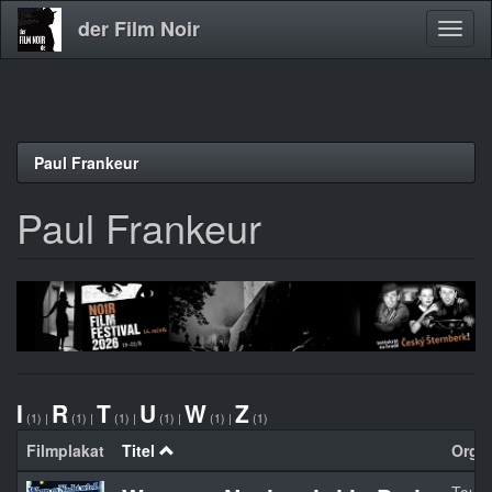
der Film Noir
Navig
aktivi
Direkt
Paul Frankeur
zum
Inhalt
Paul Frankeur
I
R
T
U
W
Z
(1)
|
(1)
|
(1)
|
(1)
|
(1)
|
(1)
Filmplakat
Titel
Orgin