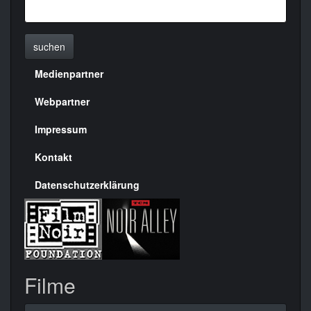
suchen
Medienpartner
Menülinks
rechte
Webpartner
Seite
Impressum
Kontakt
Datenschutzerklärung
Filme