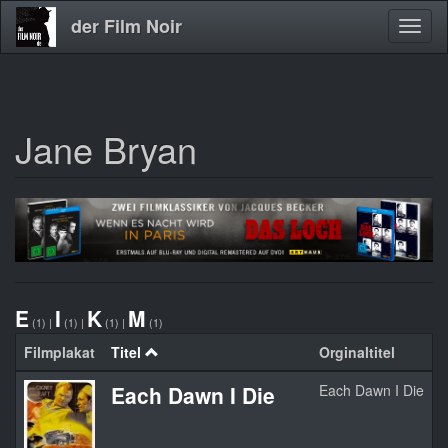
der Film Noir
Navig
aktivi
Jane Bryan
Direkt
zum
Inhalt
E
I
K
M
(1)
|
(1)
|
(1)
|
(1)
Filmplakat
Titel
Orginaltitel
J
Each Dawn I Die
Each Dawn I Die
1