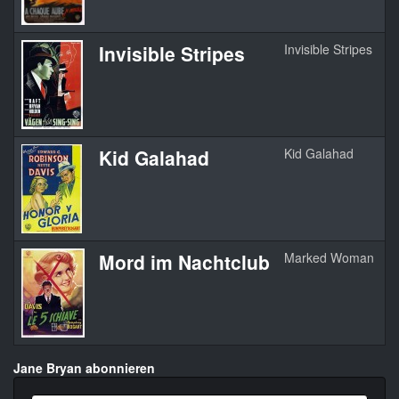
Invisible Stripes
Invisible Stripes
1
Kid Galahad
Kid Galahad
1
Mord im Nachtclub
Marked Woman
1
Jane Bryan abonnieren