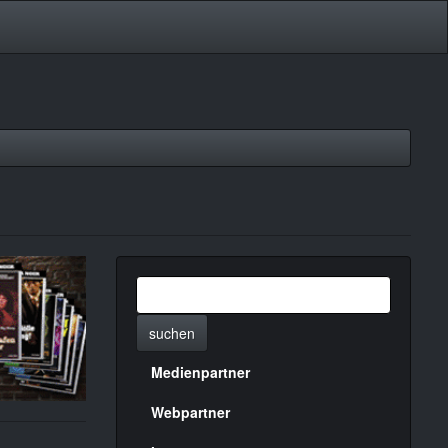
suchen
Medienpartner
Menülinks
rechte
Webpartner