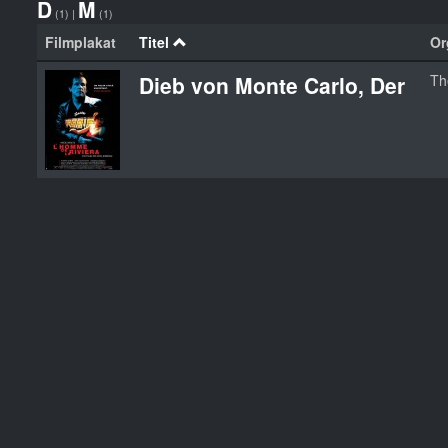
D
M
(1)
|
(1)
Filmplakat
Titel
Or
Dieb von Monte Carlo, Der
Th