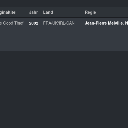
ginaltitel
Jahr
Land
Regie
e Good Thief
2002
FRA/UK/IRL/CAN
Jean-Pierre Melville
,
N