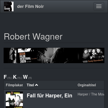
der Film Noir
Navig
aktivi
Robert Wagner
Direkt
zum
Inhalt
F
K
W
(1)
|
(1)
|
(1)
Filmplakat
Titel
Orginaltitel
Fall für Harper, Ein
Harper / The Movin